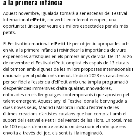
a la primera infància
Aquest novembre, Igualada tornarà a ser escenari del Festival
Internacional
elPetit
, convertit en referent europeu, una
oportunitat única per veure els millors espectacles per als més
petits.
El Festival internacional
elPetit
té per objectiu apropar les arts
en viu a la primera infància i reivindicar la importància de viure
experiències artístiques en els primers anys de vida. De l’11 al 26
de novembre el Festival elPetit omplirà els espais de 13 ciutats
del territori amb algunes de les millors propostes internacionals i
nacionals per al públic més menut. L’edició 2023 es caracteritza
per ser fidel a l’essència d’elPetit amb una àmplia programació
d’experiències immersives d’alta qualitat, innovadores,
enfocades en els llenguatges contemporanis i que aposten pel
talent emergent. Aquest any, el Festival dona la benvinguda a
dues noves seus, Madrid i Mallorca i inclou l’estrena de les
últimes creacions d’artistes catalans que han comptat amb el
suport del Festival elPetit i del Mercat de les Flors. En total, més
de 100 espais d’encontre artístic on descobrir el món que ens
envolta a través del joc, els sentits i la imaginació.