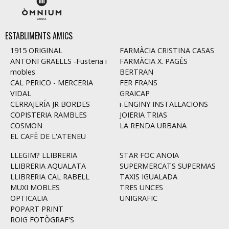
ESTABLIMENTS AMICS
1915 ORIGINAL
FARMÀCIA CRISTINA CASAS
ANTONI GRAELLS -Fusteria i
FARMÀCIA X. PAGÈS
mobles
BERTRAN
CAL PERICO - MERCERIA
FER FRANS
VIDAL
GRAICAP
CERRAJERÍA JR BORDES
i-ENGINY INSTAL·LACIONS
COPISTERIA RAMBLES
JOIERIA TRIAS
COSMON
LA RENDA URBANA
EL CAFÈ DE L'ATENEU
LLEGIM? LLIBRERIA
STAR FOC ANOIA
LLIBRERIA AQUALATA
SUPERMERCATS SUPERMAS
LLIBRERIA CAL RABELL
TAXIS IGUALADA
MUXI MOBLES
TRES UNCES
OPTICALIA
UNIGRAFIC
POPART PRINT
ROIG FOTÒGRAF'S