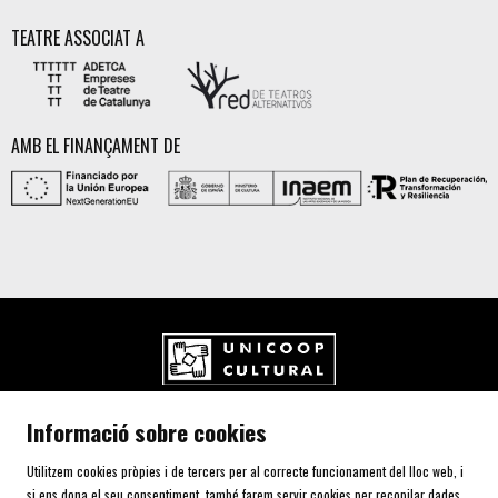
TEATRE ASSOCIAT A
AMB EL FINANÇAMENT DE
UNICOOP CULTURAL SCCL
Informació sobre cookies
Carrer de l'Aurora, 80 (Plaça de Cal Font)
08700 IGUALADA (Barcelona)
Utilitzem cookies pròpies i de tercers per al correcte funcionament del lloc web, i
Telf. 93 805 00 75
si ens dona el seu consentiment, també farem servir cookies per recopilar dades