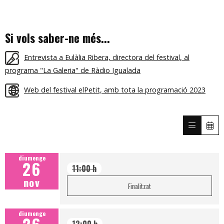
Si vols saber-ne més...
Entrevista a Eulàlia Ribera, directora del festival, al
programa "La Galeria" de Ràdio Igualada
Web del festival elPetit, amb tota la programació 2023
diumenge
26
11:00 h
nov
Finalitzat
diumenge
12:00 h