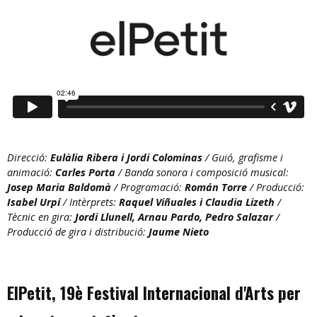
Direcció:
Eulàlia Ribera i Jordi Colominas
/ Guió, grafisme i
animació:
Carles Porta
/ Banda sonora i composició musical:
Josep Maria Baldomà
/ Programació:
Román Torre
/ Producció:
Isabel Urpí
/ Intèrprets:
Raquel Viñuales i Claudia Lizeth
/
Tècnic en gira:
Jordi Llunell, Arnau Pardo, Pedro Salazar
/
Producció de gira i distribució:
Jaume Nieto
ElPetit, 19è Festival Internacional d'Arts per