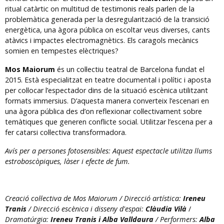
ritual catàrtic on multitud de testimonis reals parlen de la
problemàtica generada per la desregularització de la transició
energètica, una àgora pública on escoltar veus diverses, cants
atàvics i impactes electromagnètics. Els caragols mecànics
somien en tempestes elèctriques?
Mos Maiorum
és un col·lectiu teatral de Barcelona fundat el
2015. Està especialitzat en teatre documental i polític i aposta
per col·locar l’espectador dins de la situació escènica utilitzant
formats immersius. D’aquesta manera converteix l’escenari en
una àgora pública des d’on reflexionar col·lectivament sobre
temàtiques que generen conflicte social. Utilitzar l’escena per a
fer catarsi col·lectiva transformadora.
Avís per a persones fotosensibles: Aquest espectacle utilitza llums
estroboscòpiques, làser i efecte de fum.
Creació col·lectiva de Mos Maiorum / Direcció artística:
Ireneu
Tranis
/ Direcció escènica i disseny d'espai:
Clàudia Vilà
/
Dramatúrgia:
Ireneu Tranis i Alba Valldaura
/ Performers:
Alba