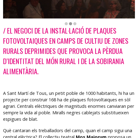
/ EL NEGOCI DE LA INSTAL·LACIÓ DE PLAQUES
Diapositiva 2 de 3: Solar
FOTOVOLTAIQUES EN CAMPS DE CULTIU DE ZONES
RURALS DEPRIMIDES QUE PROVOCA LA PÈRDUA
D’IDENTITAT DEL MÓN RURAL I DE LA SOBIRANIA
ALIMENTÀRIA.
A Sant Martí de Tous, un petit poble de 1000 habitants, hi ha un
projecte per construir 168 ha de plaques fotovoltaiques en sòl
agrari. Centrals elèctriques de magnituds enormes canviaran per
sempre la vida al poble. Miralls negres cablejats substitueixen
espigues de blat.
Què cantaran els treballadors del camp, quan el camp sigui una
central elèctrica? El col·lectiu teatral
Mos Maiorum
proposa un