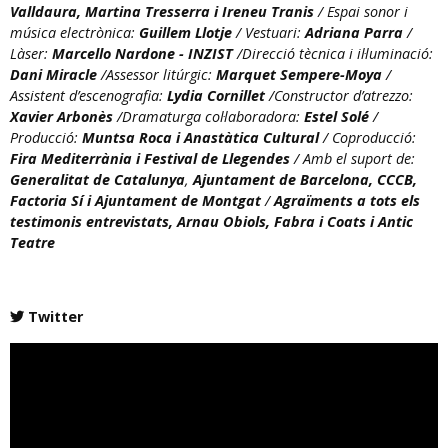
Valldaura, Martina Tresserra i Ireneu Tranis
/ Espai sonor i
música electrònica:
Guillem Llotje
/ Vestuari:
Adriana Parra
/
Làser:
Marcello Nardone - INZIST
/Direcció tècnica i il·luminació:
Dani Miracle
/Assessor litúrgic:
Marquet Sempere-Moya
/
Assistent d’escenografia:
Lydia Cornillet
/Constructor d’atrezzo:
Xavier Arbonès
/Dramaturga col·laboradora:
Estel Solé
/
Producció:
Muntsa Roca i Anastàtica Cultural
/ Coproducció:
Fira Mediterrània i Festival de Llegendes
/ Amb el suport de:
Generalitat de Catalunya
,
Ajuntament de Barcelona, CCCB,
Factoria Sí i Ajuntament de Montgat
/
Agraïments a tots els
testimonis entrevistats, Arnau Obiols, Fabra i Coats i Antic
Teatre
Twitter