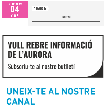
diumenge
04
19:00 h
des
Finalitzat