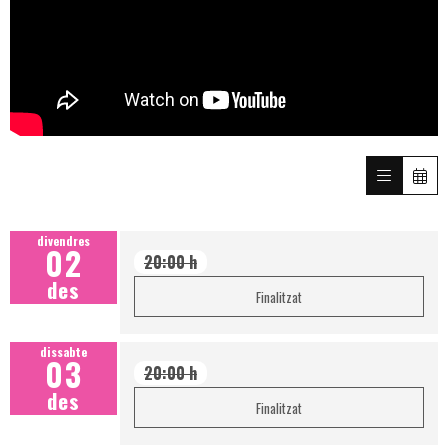
divendres
02
20:00 h
des
Finalitzat
dissabte
03
20:00 h
des
Finalitzat