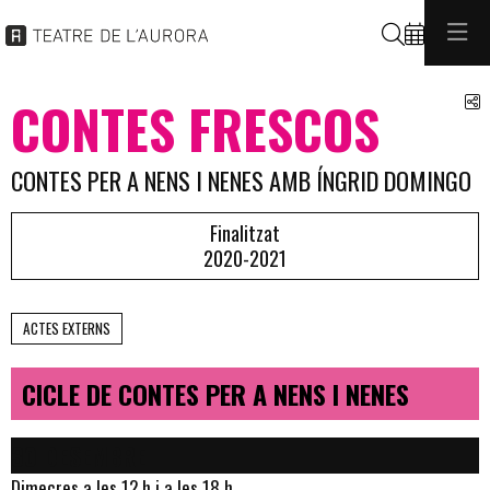
Cerca
C
CONTES FRESCOS
CONTES PER A NENS I NENES AMB ÍNGRID DOMINGO
Finalitzat
2020-2021
ACTES EXTERNS
CICLE DE CONTES PER A NENS I NENES
30 DESEMBRE
Dimecres a les 12 h i a les 18 h