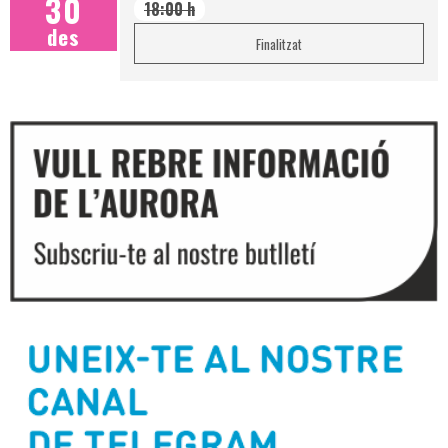
30
18:00 h
des
Finalitzat