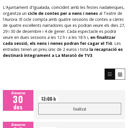
L'Ajuntament d'Igualada, coincidint amb les festes nadalenques,
organitza un
cicle de contes per a nens i nenes
al Teatre de
l'Aurora. El cicle compta amb quatre sessions de contes a càrrec
de quatre excel·lents narradores que es podran veure els dies 27,
29 i 30 de desembre i 4 de gener. Cada espectacle es podrà
veure en dues sessions a les 12 h i a les 18 h i,
en finalitzar
cada sessió, els nens i nenes podran fer cagar el Tió
. Les
entrades tenen un preu únic de 2 euros i tota
la recaptació es
destinarà íntegrament a La Marató de TV3
.
dimecres
30
12:00 h
des
Finalitzat
dimecres