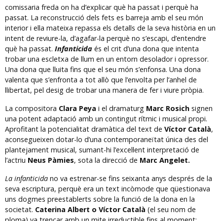
comissaria freda on ha d’explicar què ha passat i perquè ha
passat. La reconstrucció dels fets es barreja amb el seu món
interior i ella mateixa repassa els detalls de la seva història en un
intent de reviure-la, d’agafar-la perquè no s’escapi, d’entendre
què ha passat.
Infanticida
és el crit d’una dona que intenta
trobar una escletxa de llum en un entorn desolador i opressor.
Una dona que lluita fins que el seu món s’enfonsa. Una dona
valenta que s’enfronta a tot allò que l’envolta per l’anhel de
llibertat, pel desig de trobar una manera de fer i viure pròpia.
La compositora
Clara Peya
i el dramaturg
Marc Rosich
signen
una potent adaptació amb un contingut rítmic i musical propi.
Aprofitant la potencialitat dramàtica del text de
Víctor Català
,
aconsegueixen dotar-lo d’una contemporaneïtat única des del
plantejament musical, sumant-hi l’excel·lent interpretació de
l’actriu
Neus Pàmies
, sota la direcció de
Marc Angelet.
La infanticida
no va estrenar-se fins seixanta anys després de la
seva escriptura, perquè era un text incòmode que qüestionava
uns dogmes preestablerts sobre la funció de la dona en la
societat.
Caterina Albert o Víctor Català
(el seu nom de
ploma) va trencar amb un mite irreductible fins al moment: