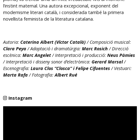
l’instint maternal. Una autora excepcional, exponent del
modernisme literari català, i considerada també la primera
novel·lista feminista de la literatura catalana.
Autoria:
Caterina Albert (Víctor Català)
/ Composició musical:
Clara Peya
/ Adaptació i dramatúrgia:
Marc Rosich
/ Direcció
escènica:
Marc Angelet
/ Interpretació i producció:
Neus Pàmies
/ Interpretació i disseny sonor d’electrònica:
Gerard Marsal
/
Escenografia:
Laura Clos “Closca” i Felipe Cifuentes
/ Vestuari:
Marta Rafa
/ Fotografia:
Albert Rué
Instagram