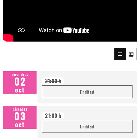
divendres
02
21:00 h
oct
Finalitzat
dissabte
03
21:00 h
oct
Finalitzat