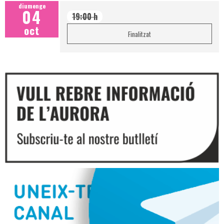
diumenge
04
19:00 h
oct
Finalitzat