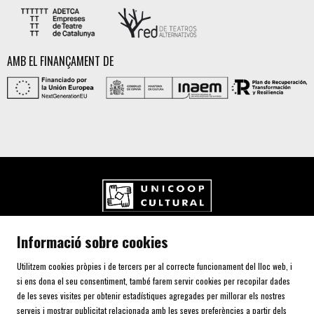
AMB EL FINANÇAMENT DE
UNICOOP CULTURAL SCCL
Informació sobre cookies
Carrer de l'Aurora, 80 (Plaça de Cal Font)
08700 IGUALADA (Barcelona)
Utilitzem cookies pròpies i de tercers per al correcte funcionament del lloc web, i
Telf. 93 805 00 75
si ens dona el seu consentiment, també farem servir cookies per recopilar dades
de les seves visites per obtenir estadístiques agregades per millorar els nostres
serveis i mostrar publicitat relacionada amb les seves preferències a partir dels