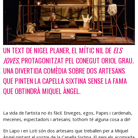
UN TEXT DE NIGEL PLANER, EL MÍTIC NIL DE
ELS
Diapositiva 1 de 1
JOVES
, PROTAGONITZAT PEL CONEGUT ORIOL GRAU.
UNA DIVERTIDA COMÈDIA SOBRE DOS ARTESANS
QUE PINTEN LA CAPELLA SIXTINA SENSE LA FAMA
QUE OBTINDRÀ MIQUEL ÀNGEL.
La vida de l’artista no és fàcil. Enveges, egos, Papes i cardenals,
mecenes, espectadors i artesans; tothom té alguna cosa a dir!
En Lapo i en Loti són dos artesans que treballen per a Miquel
Àngel pintant el sostre de la Capella Sixtina. El geni els acomiada