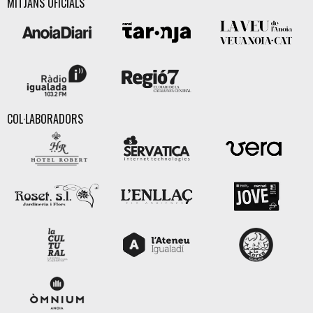
MITJANS OFICIALS
COL·LABORADORS