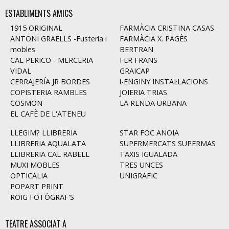
ESTABLIMENTS AMICS
1915 ORIGINAL
FARMÀCIA CRISTINA CASAS
ANTONI GRAELLS -Fusteria i
FARMÀCIA X. PAGÈS
mobles
BERTRAN
CAL PERICO - MERCERIA
FER FRANS
VIDAL
GRAICAP
CERRAJERÍA JR BORDES
i-ENGINY INSTAL·LACIONS
COPISTERIA RAMBLES
JOIERIA TRIAS
COSMON
LA RENDA URBANA
EL CAFÈ DE L'ATENEU
LLEGIM? LLIBRERIA
STAR FOC ANOIA
LLIBRERIA AQUALATA
SUPERMERCATS SUPERMAS
LLIBRERIA CAL RABELL
TAXIS IGUALADA
MUXI MOBLES
TRES UNCES
OPTICALIA
UNIGRAFIC
POPART PRINT
ROIG FOTÒGRAF'S
TEATRE ASSOCIAT A