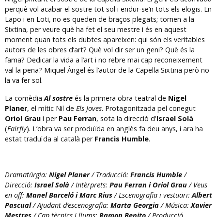
perquè vol acabar el sostre tot sol i endur-se’n tots els elogis. En
Lapo i en Loti, no es queden de braços plegats; tornen a la
Sixtina, per veure què ha fet el seu mestre i és en aquest
moment quan tots els dubtes apareixen: qui són els veritables
autors de les obres d’art? Què vol dir ser un geni? Què és la
fama? Dedicar la vida a l’art i no rebre mai cap reconeixement
val la pena? Miquel Àngel és l’autor de la Capella Sixtina però no
la va fer sol.
La comèdia
Al sostre
és la primera obra teatral de
Nigel
Planer
, el mític Nil de
Els Joves
. Protagonitzada pel conegut
Oriol Grau
i per
Pau Ferran
, sota la direcció d'
Israel Solà
(
Fairfly
). L’obra va ser produïda en anglès fa deu anys, i ara ha
estat traduïda al català per
Francis Humble
.
Dramatúrgia:
Nigel Planer
/ Traducció:
Francis Humble
/
Direcció:
Israel Solà
/ Intèrprets:
Pau Ferran i Oriol Grau
/ Veus
en off:
Manel Barceló i Marc Rius
/ Escenografia i vestuari:
Albert
Pascual
/ Ajudant d’escenografia:
Marta Georgia
/ Música:
Xavier
Mestres
/ Cap tècnics i llums:
Ramon Benito
/ Producció