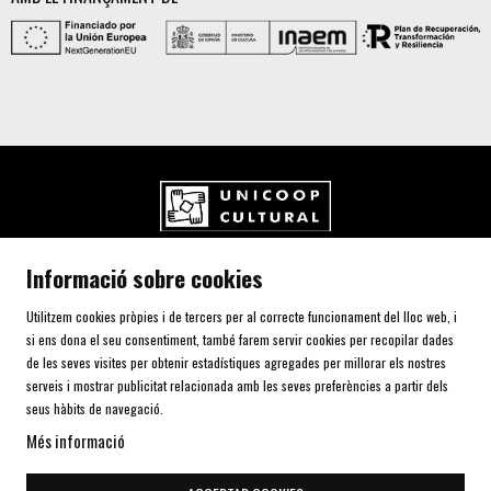
UNICOOP CULTURAL SCCL
Informació sobre cookies
Carrer de l'Aurora, 80 (Plaça de Cal Font)
08700 IGUALADA (Barcelona)
Utilitzem cookies pròpies i de tercers per al correcte funcionament del lloc web, i
Telf. 93 805 00 75
si ens dona el seu consentiment, també farem servir cookies per recopilar dades
de les seves visites per obtenir estadístiques agregades per millorar els nostres
serveis i mostrar publicitat relacionada amb les seves preferències a partir dels
AVÍS LEGAL I POLÍTICA DE PRIVACITAT
seus hàbits de navegació.
ÚS DE COOKIES
Més informació
SITEMAP
DECLARACIÓ D'ACCESSIBILITAT