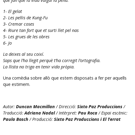
que fan que la vida valgui la pena.
1- El gelat
2- Les pel·lis de Kung-Fu
3- Cremar coses
4- Riure tan fort que et surti llet pel nas
5- Les grues de les obres
6- Jo
La deixes al seu coixí.
Saps que l’ha llegit perquè t’ha corregit l’ortografia.
La llista no triga en tenir vida pròpia.
Una comèdia sobre allò que estem disposats a fer per aquells
que estimem.
Autor:
Duncan Macmillan
/ Direcció:
Sixto Paz Produccions
/
Traducció:
Adriana Nadal
/ Intèrpret:
Pau Roca
/ Espai escènic:
Paula Bosch
/ Producció:
Sixto Paz Produccions
i
El Terrat