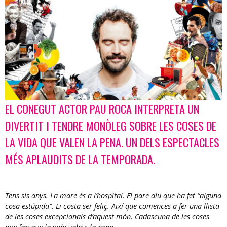
EL CONEGUT ACTOR PAU ROCA INTERPRETA UN
Diapositiva 1 de 1
DIVERTIT I TENDRE MONÒLEG SOBRE LES COSES DE
LA VIDA QUE VALEN LA PENA. UN DELS ESPECTACLES
MÉS APLAUDITS DE LA TEMPORADA.
Tens sis anys. La mare és a l’hospital. El pare diu que ha fet “alguna
cosa estúpida”. Li costa ser feliç. Així que comences a fer una llista
de les coses excepcionals d’aquest món. Cadascuna de les coses