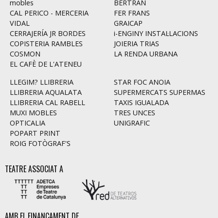
mobles
BERTRAN
CAL PERICO - MERCERIA
FER FRANS
VIDAL
GRAICAP
CERRAJERÍA JR BORDES
i-ENGINY INSTAL·LACIONS
COPISTERIA RAMBLES
JOIERIA TRIAS
COSMON
LA RENDA URBANA
EL CAFÈ DE L'ATENEU
LLEGIM? LLIBRERIA
STAR FOC ANOIA
LLIBRERIA AQUALATA
SUPERMERCATS SUPERMAS
LLIBRERIA CAL RABELL
TAXIS IGUALADA
MUXI MOBLES
TRES UNCES
OPTICALIA
UNIGRAFIC
POPART PRINT
ROIG FOTÒGRAF'S
TEATRE ASSOCIAT A
AMB EL FINANÇAMENT DE