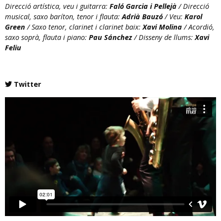
Direcció artística, veu i guitarra:
Faló Garcia i Pellejà
/ Direcció
musical, saxo baríton, tenor i flauta:
Adrià Bauzó
/ Veu:
Karol
Green
/ Saxo tenor, clarinet i clarinet baix:
Xavi Molina
/ Acordió,
saxo soprà, flauta i piano:
Pau Sánchez
/ Disseny de llums:
Xavi
Feliu
Twitter