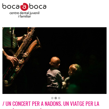
/ UN CONCERT PER A NADONS. UN VIATGE PER LA
Diapositiva 2 de 3: Soul&Funk | © Faló Garcia