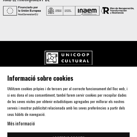
UNICOOP CULTURAL SCCL
Informació sobre cookies
Carrer de l'Aurora, 80 (Plaça de Cal Font)
08700 IGUALADA (Barcelona)
Utilitzem cookies pròpies i de tercers per al correcte funcionament del lloc web, i
Telf. 93 805 00 75
si ens dona el seu consentiment, també farem servir cookies per recopilar dades
de les seves visites per obtenir estadístiques agregades per millorar els nostres
serveis i mostrar publicitat relacionada amb les seves preferències a partir dels
AVÍS LEGAL I POLÍTICA DE PRIVACITAT
seus hàbits de navegació.
ÚS DE COOKIES
Més informació
SITEMAP
DECLARACIÓ D'ACCESSIBILITAT