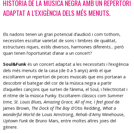
HISTÒRIA DE LA MÚSICA NEGRA AMB UN REPERTORI
ADAPTAT A L’EXIGÈNCIA DELS MÉS MENUTS.
Els nadons tenen un gran potencial d’audició i com tothom,
necessiten escoltar varietat de sons i timbres de qualitat,
estructures riques, estils diversos, harmonies diferents... però
quan tenen l’oportunitat d’anar a un concert?
Soul&Funk
és un concert adaptat a les necessitats i l’exigència
dels més menuts de la casa (de 0 a 5 anys) amb el que
escoltarem un repertori de peces musicals que ens portaran a
descobrir el bategar del cor de la música negra a partir
d’aquelles cançons que surten de l’ànima, el Soul, i l’electricitat i
el ritme de la música Funky. Escoltarem clàssics com
Summer
time,
St. Louis Blues, Amazing Grace, All of me, I feel good
de
James Brown,
The Dock of The Bay
d'Otis Redding,
What a
wonderful World
de Louis Amstrong,
Rehab
d'Amy Winehouse,
Uptown Funk
de Bruno Mars, entre moltes altres joies del
gènere.