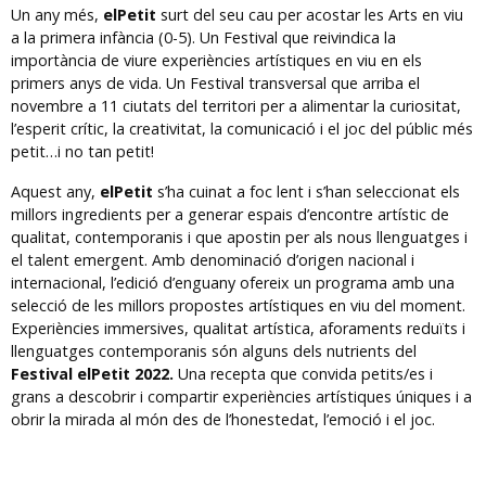
Un any més,
elPetit
surt del seu cau per acostar les Arts en viu
a la primera infància (0-5). Un Festival que reivindica la
importància de viure experiències artístiques en viu en els
primers anys de vida. Un Festival transversal que arriba el
novembre a 11 ciutats del territori per a alimentar la curiositat,
l’esperit crític, la creativitat, la comunicació i el joc del públic més
petit…i no tan petit!
Aquest any,
elPetit
s’ha cuinat a foc lent i s’han seleccionat els
millors ingredients per a generar espais d’encontre artístic de
qualitat, contemporanis i que apostin per als nous llenguatges i
el talent emergent. Amb denominació d’origen nacional i
internacional, l’edició d’enguany ofereix un programa amb una
selecció de les millors propostes artístiques en viu del moment.
Experiències immersives, qualitat artística, aforaments reduïts i
llenguatges contemporanis són alguns dels nutrients del
Festival elPetit 2022.
Una recepta que convida petits/es i
grans a descobrir i compartir experiències artístiques úniques i a
obrir la mirada al món des de l’honestedat, l’emoció i el joc.