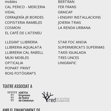
mobles
BERTRAN
CAL PERICO - MERCERIA
FER FRANS
VIDAL
GRAICAP
CERRAJERÍA JR BORDES
i-ENGINY INSTAL·LACIONS
COPISTERIA RAMBLES
JOIERIA TRIAS
COSMON
LA RENDA URBANA
EL CAFÈ DE L'ATENEU
LLEGIM? LLIBRERIA
STAR FOC ANOIA
LLIBRERIA AQUALATA
SUPERMERCATS SUPERMAS
LLIBRERIA CAL RABELL
TAXIS IGUALADA
MUXI MOBLES
TRES UNCES
OPTICALIA
UNIGRAFIC
POPART PRINT
ROIG FOTÒGRAF'S
TEATRE ASSOCIAT A
AMB EL FINANÇAMENT DE