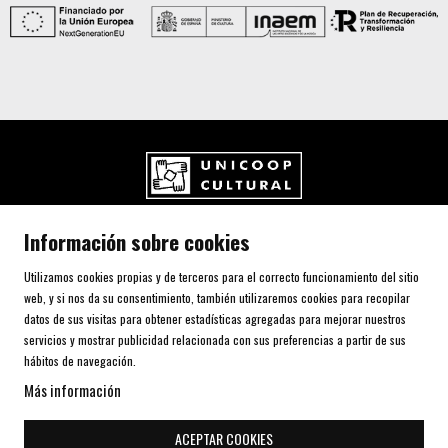
UNICOOP CULTURAL SCCL
Información sobre cookies
Carrer de l'Aurora, 80 (Plaça de Cal Font)
08700 IGUALADA (Barcelona)
Utilizamos cookies propias y de terceros para el correcto funcionamiento del sitio
Telf. 93 805 00 75
web, y si nos da su consentimiento, también utilizaremos cookies para recopilar
datos de sus visitas para obtener estadísticas agregadas para mejorar nuestros
servicios y mostrar publicidad relacionada con sus preferencias a partir de sus
AVISO LEGAL Y POLÍTICA DE PRIVACIDAD
hábitos de navegación.
USO DE COOKIES
Más información
SITEMAP
DECLARACIÓN DE ACCESIBILIDAD
ACEPTAR COOKIES