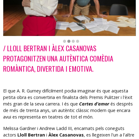
/ LLOLL BERTRAN I ÀLEX CASANOVAS
Diapositiva 2 de 4
PROTAGONITZEN UNA AUTÈNTICA COMÈDIA
ROMÀNTICA, DIVERTIDA I EMOTIVA.
El que A. R. Gurney difícilment podia imaginar és que aquesta
petita obra es convertiria en finalista dels Premis Pulitzer i l'èxit
més gran de la seva carrera. I és que
Cartes d’amor
és després
de més de trenta anys, un autèntic clàssic modern que encara
avui es representa en teatres de tot el món.
Melissa Gardner i Andrew Ladd III, encarnats pels coneguts
actors
Lloll Bertran
i
Àlex Casanovas
, es llegeixen l'un a l'altre