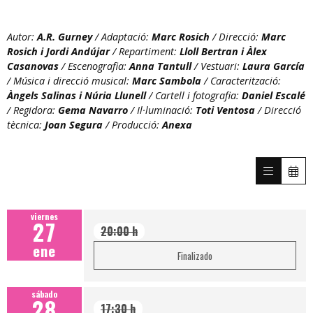
Autor:
A.R. Gurney
/ Adaptació:
Marc Rosich
/ Direcció:
Marc
Rosich i Jordi Andújar
/ Repartiment:
Lloll Bertran i Àlex
Casanovas
/ Escenografia:
Anna Tantull
/ Vestuari:
Laura García
/ Música i direcció musical:
Marc Sambola
/ Caracterització:
Àngels Salinas i Núria Llunell
/ Cartell i fotografia:
Daniel Escalé
/ Regidora:
Gema Navarro
/ Il·luminació:
Toti Ventosa
/ Direcció
tècnica:
Joan Segura
/ Producció:
Anexa
viernes
27
20:00 h
ene
Finalizado
sábado
28
17:30 h