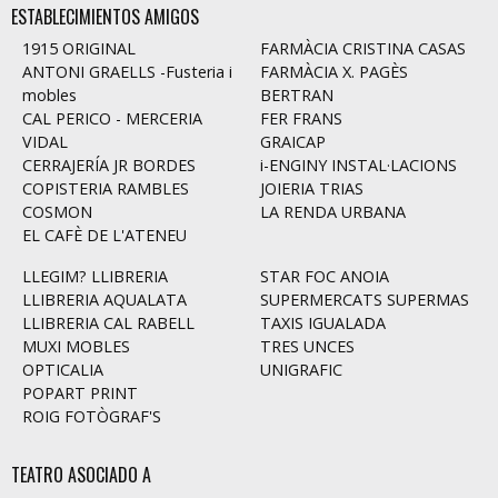
ESTABLECIMIENTOS AMIGOS
1915 ORIGINAL
FARMÀCIA CRISTINA CASAS
ANTONI GRAELLS -Fusteria i
FARMÀCIA X. PAGÈS
mobles
BERTRAN
CAL PERICO - MERCERIA
FER FRANS
VIDAL
GRAICAP
CERRAJERÍA JR BORDES
i-ENGINY INSTAL·LACIONS
COPISTERIA RAMBLES
JOIERIA TRIAS
COSMON
LA RENDA URBANA
EL CAFÈ DE L'ATENEU
LLEGIM? LLIBRERIA
STAR FOC ANOIA
LLIBRERIA AQUALATA
SUPERMERCATS SUPERMAS
LLIBRERIA CAL RABELL
TAXIS IGUALADA
MUXI MOBLES
TRES UNCES
OPTICALIA
UNIGRAFIC
POPART PRINT
ROIG FOTÒGRAF'S
TEATRO ASOCIADO A