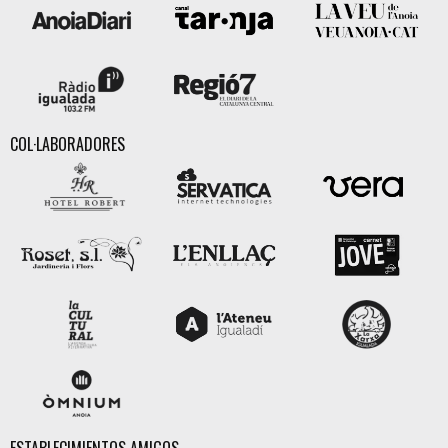
COL·LABORADORES