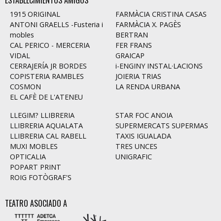
ESTABLECIMIENTOS AMIGOS
1915 ORIGINAL
FARMÀCIA CRISTINA CASAS
ANTONI GRAELLS -Fusteria i
FARMÀCIA X. PAGÈS
mobles
BERTRAN
CAL PERICO - MERCERIA
FER FRANS
VIDAL
GRAICAP
CERRAJERÍA JR BORDES
i-ENGINY INSTAL·LACIONS
COPISTERIA RAMBLES
JOIERIA TRIAS
COSMON
LA RENDA URBANA
EL CAFÈ DE L'ATENEU
LLEGIM? LLIBRERIA
STAR FOC ANOIA
LLIBRERIA AQUALATA
SUPERMERCATS SUPERMAS
LLIBRERIA CAL RABELL
TAXIS IGUALADA
MUXI MOBLES
TRES UNCES
OPTICALIA
UNIGRAFIC
POPART PRINT
ROIG FOTÒGRAF'S
TEATRO ASOCIADO A