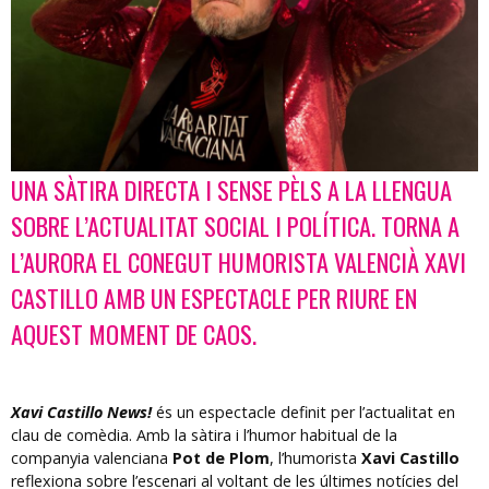
UNA SÀTIRA DIRECTA I SENSE PÈLS A LA LLENGUA
Diapositiva 1 de 1
SOBRE L’ACTUALITAT SOCIAL I POLÍTICA. TORNA A
L’AURORA EL CONEGUT HUMORISTA VALENCIÀ XAVI
CASTILLO AMB UN ESPECTACLE PER RIURE EN
AQUEST MOMENT DE CAOS.
Xavi Castillo News!
és un espectacle definit per l’actualitat en
clau de comèdia. Amb la sàtira i l’humor habitual de la
companyia valenciana
Pot de Plom
, l’humorista
Xavi Castillo
reflexiona sobre l’escenari al voltant de les últimes notícies del