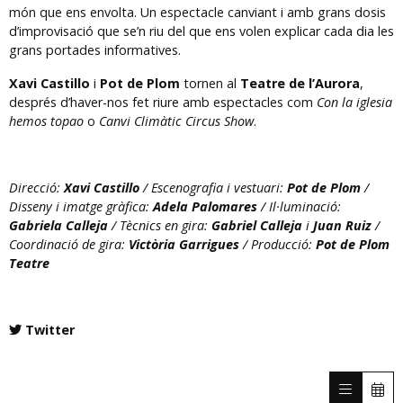
món que ens envolta. Un espectacle canviant i amb grans dosis
d’improvisació que se’n riu del que ens volen explicar cada dia les
grans portades informatives.
Xavi Castillo
i
Pot de Plom
tornen al
Teatre de l’Aurora
,
després d’haver-nos fet riure amb espectacles com
Con la iglesia
hemos topao
o
Canvi Climàtic Circus Show
.
Direcció:
Xavi Castillo
/ Escenografia i vestuari:
Pot de Plom
/
Disseny i imatge gràfica:
Adela Palomares
/ Il·luminació:
Gabriela Calleja
/ Tècnics en gira:
Gabriel Calleja
i
Juan Ruiz
/
Coordinació de gira:
Victòria Garrigues
/ Producció:
Pot de Plom
Teatre
Twitter