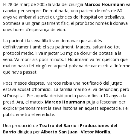
El 28 de març de 2005 la vida del cirurgià
Marcos Hourmann
va
canviar per sempre. De matinada, una pacient de més de 80
anys va arribar al servei d’urgències de l’hospital on treballava.
Sotmesa a un gran patiment físic, el pronòstic només li donava
unes hores d’esperança de vida.
La pacient i la seva filla li van demanar que acabés
definitivament amb el seu patiment. Marcos, saltant-se tot
protocol mèdic, li va injectar 50 mg de clorur de potassi a la
vena. Va morir als pocs minuts. I Hourmann va fer quelcom que
mai no havia fet ningú en aquest país: va deixar escrit a l’informe
què havia passat.
Pocs mesos després, Marcos rebia una notificació del jutjat:
estava acusat d’homicidi. La família mai no el va denunciar, però
sí l’hospital. Per aquella decisió podia passar fins a 10 anys a la
presó. Ara, el mateix
Marcos Hourmann
puja a l’escenari per
explicar personalment la seva història en aquest espectacle. I el
públic emetrà el veredicte.
Una producció de
Teatro del Barrio
i
Producciones del
Barrio
dirigida per
Alberto San Juan
i
Víctor Morilla
.