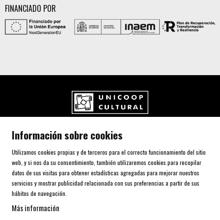
FINANCIADO POR
UNICOOP CULTURAL SCCL
Información sobre cookies
Carrer de l'Aurora, 80 (Plaça de Cal Font)
08700 IGUALADA (Barcelona)
Utilizamos cookies propias y de terceros para el correcto funcionamiento del sitio
Telf. 93 805 00 75
web, y si nos da su consentimiento, también utilizaremos cookies para recopilar
datos de sus visitas para obtener estadísticas agregadas para mejorar nuestros
servicios y mostrar publicidad relacionada con sus preferencias a partir de sus
AVISO LEGAL Y POLÍTICA DE PRIVACIDAD
hábitos de navegación.
USO DE COOKIES
Más información
SITEMAP