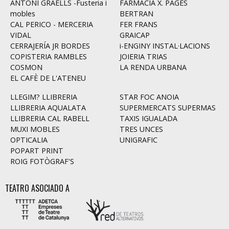
ANTONI GRAELLS -Fusteria i
FARMÀCIA X. PAGÈS
mobles
BERTRAN
CAL PERICO - MERCERIA
FER FRANS
VIDAL
GRAICAP
CERRAJERÍA JR BORDES
i-ENGINY INSTAL·LACIONS
COPISTERIA RAMBLES
JOIERIA TRIAS
COSMON
LA RENDA URBANA
EL CAFÈ DE L'ATENEU
LLEGIM? LLIBRERIA
STAR FOC ANOIA
LLIBRERIA AQUALATA
SUPERMERCATS SUPERMAS
LLIBRERIA CAL RABELL
TAXIS IGUALADA
MUXI MOBLES
TRES UNCES
OPTICALIA
UNIGRAFIC
POPART PRINT
ROIG FOTÒGRAF'S
TEATRO ASOCIADO A