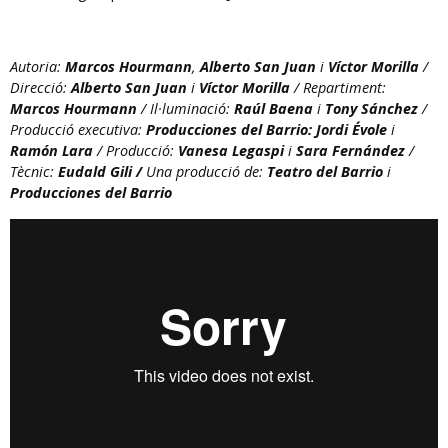
Autoria:
Marcos Hourmann
,
Alberto San Juan
i
Víctor Morilla
/
Direcció:
Alberto San Juan
i
Víctor Morilla
/ Repartiment:
Marcos Hourmann
/ Il·luminació:
Raúl Baena
i
Tony Sánchez
/
Producció executiva:
Producciones del Barrio: Jordi Évole
i
Ramón Lara
/ Producció:
Vanesa Legaspi
i
Sara Fernández
/
Tècnic:
Eudald Gili /
Una producció de:
Teatro del Barrio
i
Producciones del Barrio