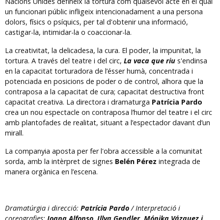
Nacions Unides defineix la tortura com qualsevol acte en el qual
un funcionari públic infligeix intencionadament a una persona
dolors, físics o psíquics, per tal d'obtenir una informació,
castigar-la, intimidar-la o coaccionar-la.
La creativitat, la delicadesa, la cura. El poder, la impunitat, la
tortura. A través del teatre i del circ,
La vaca que riu
s'endinsa
en la capacitat torturadora de l’ésser humà, concentrada i
potenciada en posicions de poder o de control, alhora que la
contraposa a la capacitat de cura; capacitat destructiva front
capacitat creativa. La directora i dramaturga
Patrícia Pardo
crea un nou espectacle on contraposa l’humor del teatre i el circ
amb plantofades de realitat, situant a l’espectador davant d’un
mirall.
La companyia aposta per fer l'obra accessible a la comunitat
sorda, amb la intèrpret de signes
Belén Pérez
integrada de
manera orgànica en l’escena.
Dramatúrgia i direcció:
Patrícia Pardo
/ Interpretació i
coreografies:
Joana Alfonso, Illya Gendler, Mónika Vázquez i