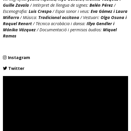
Guille Zavala
/ Intèrpret de llengua de signes:
Belén Pérez
/
Escenografia:
Luis Crespo
/ Espai sonor i veus:
Eva Gómez i Laura
Miñarro
/ Música:
Tradicional occitana
/ Vestuari:
Olga Osuna i
Raquel Renart
/ Tècnica acrobàcia i dansa:
Illya Gendler i
Mónika Vázquez
/ Documentació i permisos àudios:
Miquel
Ramos
Instagram
Twitter