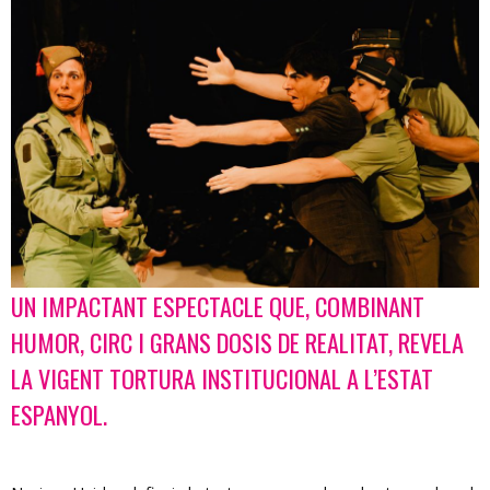
UN IMPACTANT ESPECTACLE QUE, COMBINANT
Diapositiva 1 de 1
HUMOR, CIRC I GRANS DOSIS DE REALITAT, REVELA
LA VIGENT TORTURA INSTITUCIONAL A L’ESTAT
ESPANYOL.