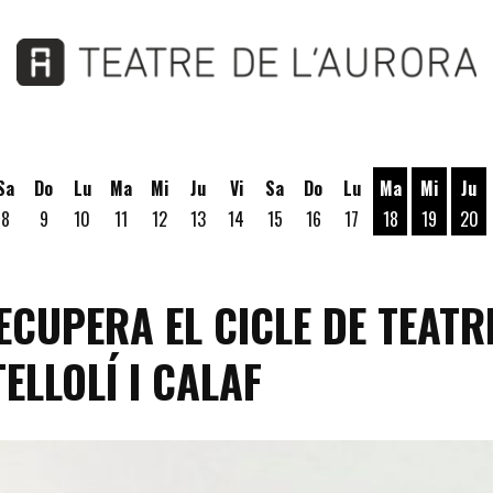
Sa
Do
Lu
Ma
Mi
Ju
Vi
Sa
Do
Lu
Ma
Mi
Ju
8
9
10
11
12
13
14
15
16
17
18
19
20
Martes 18 de A
Miércoles
Jue
RECUPERA EL CICLE DE TEAT
ELLOLÍ I CALAF