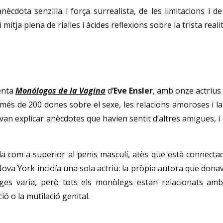
ècdota senzilla i força surrealista, de les limitacions i de 
itja plena de rialles i àcides reflexions sobre la trista reali
enta
Monólogos de la Vagina
d
’Eve Ensler
, amb onze actrius 
r més de 200 dones sobre el sexe, les relacions amoroses i l
van explicar anècdotes que havien sentit d’altres amigues, i a
la com a superior al penis masculí, atès que està connectad
Nova York incloïa una sola actriu: la pròpia autora que dona
atges varia, però tots els monòlegs estan relacionats amb l
ió o la mutilació genital.