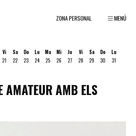
ZONA PERSONAL
MENÚ
Vi
Sa
Do
Lu
Ma
Mi
Ju
Vi
Sa
Do
Lu
21
22
23
24
25
26
27
28
29
30
31
gosto
 19 de Agosto
ves 20 de Agosto
RE AMATEUR AMB ELS