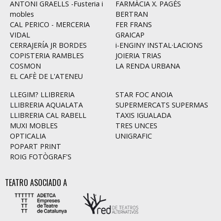
ANTONI GRAELLS -Fusteria i
FARMÀCIA X. PAGÈS
mobles
BERTRAN
CAL PERICO - MERCERIA
FER FRANS
VIDAL
GRAICAP
CERRAJERÍA JR BORDES
i-ENGINY INSTAL·LACIONS
COPISTERIA RAMBLES
JOIERIA TRIAS
COSMON
LA RENDA URBANA
EL CAFÈ DE L'ATENEU
LLEGIM? LLIBRERIA
STAR FOC ANOIA
LLIBRERIA AQUALATA
SUPERMERCATS SUPERMAS
LLIBRERIA CAL RABELL
TAXIS IGUALADA
MUXI MOBLES
TRES UNCES
OPTICALIA
UNIGRAFIC
POPART PRINT
ROIG FOTÒGRAF'S
TEATRO ASOCIADO A