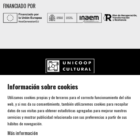
FINANCIADO POR
UNICOOP CULTURAL SCCL
Información sobre cookies
Carrer de l'Aurora, 80 (Plaça de Cal Font)
08700 IGUALADA (Barcelona)
Utilizamos cookies propias y de terceros para el correcto funcionamiento del sitio
Telf. 93 805 00 75
web, y si nos da su consentimiento, también utilizaremos cookies para recopilar
datos de sus visitas para obtener estadísticas agregadas para mejorar nuestros
servicios y mostrar publicidad relacionada con sus preferencias a partir de sus
AVISO LEGAL Y POLÍTICA DE PRIVACIDAD
hábitos de navegación.
USO DE COOKIES
Más información
SITEMAP