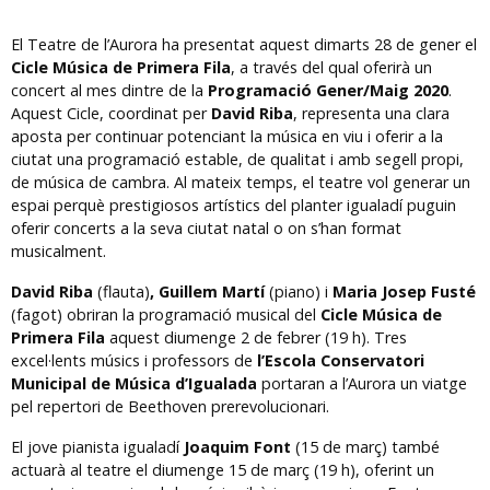
El Teatre de l’Aurora ha presentat aquest dimarts 28 de gener el
Cicle Música de Primera Fila
, a través del qual oferirà un
concert al mes dintre de la
Programació Gener/Maig 2020
.
Aquest Cicle, coordinat per
David Riba
, representa una clara
aposta per continuar potenciant la música en viu i oferir a la
ciutat una programació estable, de qualitat i amb segell propi,
de música de cambra. Al mateix temps, el teatre vol generar un
espai perquè prestigiosos artístics del planter igualadí puguin
oferir concerts a la seva ciutat natal o on s’han format
musicalment.
David Riba
(flauta)
, Guillem Martí
(piano)
i
Maria Josep Fusté
(fagot) obriran la programació musical del
Cicle Música de
Primera Fila
aquest diumenge 2 de febrer (19 h). Tres
excel·lents músics i professors de
l’Escola Conservatori
Municipal de Música d’Igualada
portaran a l’Aurora un viatge
pel repertori de Beethoven prerevolucionari.
El jove pianista igualadí
Joaquim Font
(15 de març) també
actuarà al teatre el diumenge 15 de març (19 h), oferint un