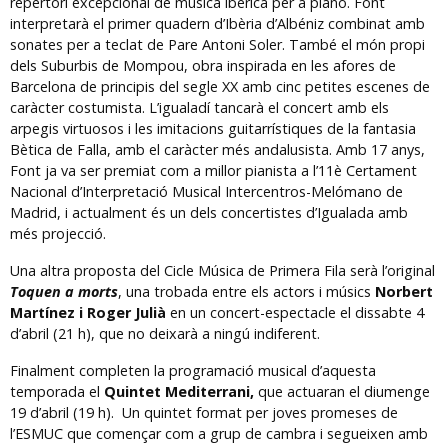
repertori excepcional de música ibèrica per a piano. Font
interpretarà el primer quadern d’Ibèria d’Albéniz combinat amb
sonates per a teclat de Pare Antoni Soler. També el món propi
dels Suburbis de Mompou, obra inspirada en les afores de
Barcelona de principis del segle XX amb cinc petites escenes de
caràcter costumista. L’igualadí tancarà el concert amb els
arpegis virtuosos i les imitacions guitarrístiques de la fantasia
Bètica de Falla, amb el caràcter més andalusista. Amb 17 anys,
Font ja va ser premiat com a millor pianista a l’11è Certament
Nacional d’Interpretació Musical Intercentros-Melómano de
Madrid, i actualment és un dels concertistes d’Igualada amb
més projecció.
Una altra proposta del Cicle Música de Primera Fila serà l’original
Toquen a morts
, una trobada entre els actors i músics
Norbert
Martínez i Roger Julià
en un concert-espectacle el dissabte 4
d’abril (21 h), que no deixarà a ningú indiferent.
Finalment completen la programació musical d’aquesta
temporada el
Quintet Mediterrani,
que actuaran el diumenge
19 d’abril (19 h). Un quintet format per joves promeses de
l’ESMUC que començar com a grup de cambra i segueixen amb