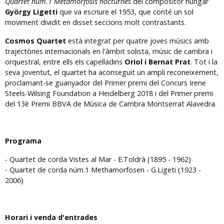
Quartet núm.1 Metamorfosis nocturnes
del compositor húngar
György Ligetti
que va escriure el 1953, que conté un sol
moviment dividit en disset seccions molt contrastants.
Cosmos Quartet
està integrat per quatre joves músics amb
trajectòries internacionals en l'àmbit solista, músic de cambra i
orquestral, entre ells els capelladins
Oriol i Bernat Prat
. Tot i la
seva joventut, el quartet ha aconseguit un ampli reconeixement,
proclamant-se guanyador del Primer premi del Concurs Irene
Steels-Wilsing Foundation a Heidelberg 2018 i del Primer premi
del 13è Premi BBVA de Música de Cambra Montserrat Alavedra.
Programa
- Quartet de corda Vistes al Mar - E.Toldrà (1895 - 1962)
- Quartet de corda núm.1 Methamorfosen - G.Ligeti (1923 -
2006)
Horari i venda d'entrades