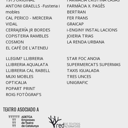
ANTONI GRAELLS -Fusteria i
FARMÀCIA X. PAGÈS
mobles
BERTRAN
CAL PERICO - MERCERIA
FER FRANS
VIDAL
GRAICAP
CERRAJERÍA JR BORDES
i-ENGINY INSTAL·LACIONS
COPISTERIA RAMBLES
JOIERIA TRIAS
COSMON
LA RENDA URBANA
EL CAFÈ DE L'ATENEU
LLEGIM? LLIBRERIA
STAR FOC ANOIA
LLIBRERIA AQUALATA
SUPERMERCATS SUPERMAS
LLIBRERIA CAL RABELL
TAXIS IGUALADA
MUXI MOBLES
TRES UNCES
OPTICALIA
UNIGRAFIC
POPART PRINT
ROIG FOTÒGRAF'S
TEATRO ASOCIADO A