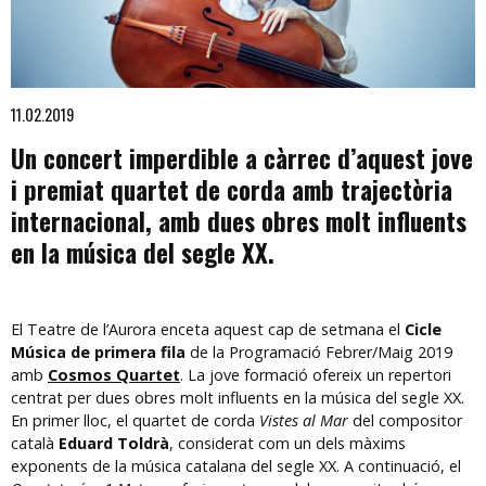
Diapositiva 1 de 1
11.02.2019
Un concert imperdible a càrrec d’aquest jove
i premiat quartet de corda amb trajectòria
internacional, amb dues obres molt influents
en la música del segle XX.
El Teatre de l’Aurora enceta aquest cap de setmana el
Cicle
Música de primera fila
de la Programació Febrer/Maig 2019
amb
Cosmos Quartet
. La jove formació ofereix un repertori
centrat per dues obres molt influents en la música del segle XX.
En primer lloc, el quartet de corda
Vistes al Mar
del compositor
català
Eduard Toldrà
, considerat com un dels màxims
exponents de la música catalana del segle XX. A continuació, el