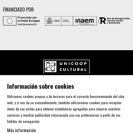
FINANCIADO POR
UNICOOP CULTURAL SCCL
Información sobre cookies
Carrer de l'Aurora, 80 (Plaça de Cal Font)
08700 IGUALADA (Barcelona)
Utilizamos cookies propias y de terceros para el correcto funcionamiento del sitio
Telf. 93 805 00 75
web, y si nos da su consentimiento, también utilizaremos cookies para recopilar
datos de sus visitas para obtener estadísticas agregadas para mejorar nuestros
servicios y mostrar publicidad relacionada con sus preferencias a partir de sus
AVISO LEGAL Y POLÍTICA DE PRIVACIDAD
hábitos de navegación.
USO DE COOKIES
Más información