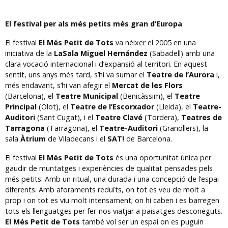
El festival per als més petits més gran d’Europa
El festival
El Més Petit de Tots
va néixer el 2005 en una
iniciativa de la
LaSala Miguel Hernández
(Sabadell) amb una
clara vocació internacional i d’expansió al territori. En aquest
sentit, uns anys més tard, s’hi va sumar el
Teatre de l’Aurora
i,
més endavant, s’hi van afegir el
Mercat
de les Flors
(Barcelona), el
Teatre Municipal
(Benicàssim), el
Teatre
Principal
(Olot), el
Teatre de l’Escorxador
(Lleida), el
Teatre-
Auditori
(Sant Cugat), i el
Teatre Clavé
(Tordera),
Teatres de
Tarragona
(Tarragona), el
Teatre-Auditori
(Granollers), la
sala
Àtrium
de Viladecans i el
SAT!
de Barcelona.
El festival
El Més Petit de Tots
és una oportunitat única per
gaudir de muntatges i experiències de qualitat pensades pels
més petits. Amb un ritual, una durada i una concepció de l’espai
diferents. Amb aforaments reduïts, on tot es veu de molt a
prop i on tot es viu molt intensament; on hi caben i es barregen
tots els llenguatges per fer-nos viatjar a paisatges desconeguts.
El Més Petit de Tots
també vol ser un espai on es puguin