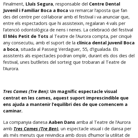
Finalment,
Lluís Segura
, responsable del
Centre Dental
Juvenil i Familiar Boca a Boca
va remarcar l’aposta que fan
des del centre per col·laborar amb el festival i va anunciar que,
entre els espectadors que hi assisteixin, regalaran 4 vals per
l’atenció odontològica de nens i nenes. La celebració del festival
El Més Petit de Tots
al Teatre de l’Aurora compta, per cinquè
any consecutiu, amb el suport de la
clínica dental juvenil Boca
a boca
, situada al Passeig Verdaguer, 55, d’Igualada. Els
assistents als espectacles podran omplir, durant els dos dies del
festival, unes butlletes del sorteig que trobaran al Teatre de
l’Aurora.
Tres Cames (Tre Ben):
Un magnífic espectacle visual
centrat en les cames, aquest suport imprescindible que
ens ajuda a mantenir l’equilibri des de que comencem a
caminar.
La companyia danesa
Aaben Dans
arriba al Teatre de l’Aurora
amb
Tres Cames (Tre Ben)
, un espectacle visual i de dansa per
als més menuts que reivindica amb dosis d’humor la utilitat de