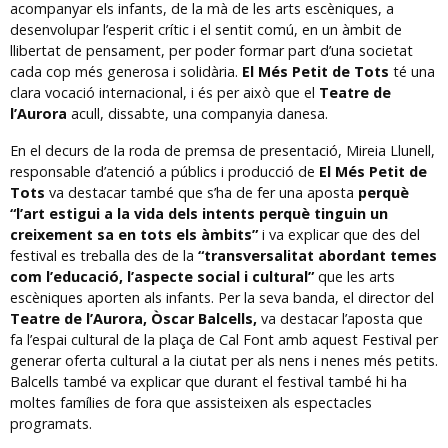
acompanyar els infants, de la mà de les arts escèniques, a
desenvolupar l’esperit crític i el sentit comú, en un àmbit de
llibertat de pensament, per poder formar part d’una societat
cada cop més generosa i solidària.
El Més Petit de Tots
té una
clara vocació internacional, i és per això que el
Teatre de
l’Aurora
acull, dissabte, una companyia danesa.
En el decurs de la roda de premsa de presentació, Mireia Llunell,
responsable d’atenció a públics i producció de
El Més Petit de
Tots
va destacar també que s’ha de fer una aposta
perquè
“l’art estigui a la vida dels intents perquè tinguin un
creixement sa en tots els àmbits”
i va explicar que des del
festival es treballa des de la
“transversalitat abordant temes
com l’educació, l’aspecte social i cultural”
que les arts
escèniques aporten als infants. Per la seva banda, el director del
Teatre de l’Aurora, Òscar Balcells,
va destacar l’aposta que
fa l’espai cultural de la plaça de Cal Font amb aquest Festival per
generar oferta cultural a la ciutat per als nens i nenes més petits.
Balcells també va explicar que durant el festival també hi ha
moltes famílies de fora que assisteixen als espectacles
programats.