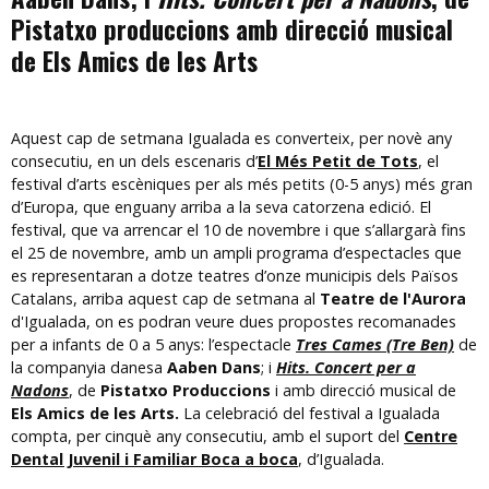
Pistatxo produccions amb direcció musical
de Els Amics de les Arts
Aquest cap de setmana Igualada es converteix, per novè any
consecutiu, en un dels escenaris d’
El Més Petit de Tots
, el
festival d’arts escèniques per als més petits (0-5 anys) més gran
d’Europa, que enguany arriba a la seva catorzena edició. El
festival, que va arrencar el 10 de novembre i que s’allargarà fins
el 25 de novembre, amb un ampli programa d’espectacles que
es representaran a dotze teatres d’onze municipis dels Països
Catalans, arriba aquest cap de setmana al
Teatre de l'Aurora
d'Igualada, on es podran veure dues propostes recomanades
per a infants de 0 a 5 anys: l’espectacle
Tres Cames (Tre Ben)
de
la companyia danesa
Aaben Dans
; i
Hits. Concert per a
Nadons
, de
Pistatxo Produccions
i amb direcció musical de
Els Amics de les Arts.
La celebració del festival a Igualada
compta, per cinquè any consecutiu, amb el suport del
Centre
Dental Juvenil i Familiar Boca a boca
, d’Igualada.