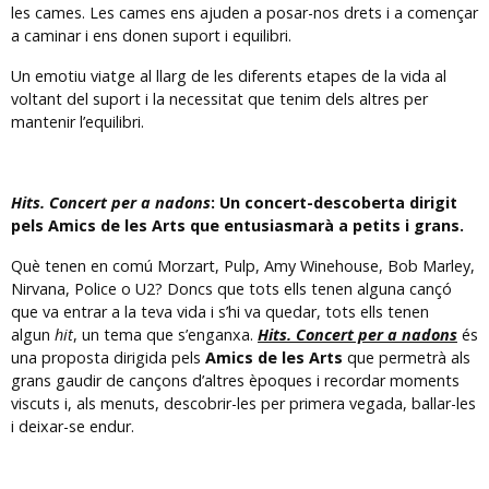
les cames. Les cames ens ajuden a posar-nos drets i a començar
a caminar i ens donen suport i equilibri.
Un emotiu viatge al llarg de les diferents etapes de la vida al
voltant del suport i la necessitat que tenim dels altres per
mantenir l’equilibri.
Hits. Concert per a nadons
: Un concert-descoberta dirigit
pels Amics de les Arts que entusiasmarà a petits i grans.
Què tenen en comú Morzart, Pulp, Amy Winehouse, Bob Marley,
Nirvana, Police o U2? Doncs que tots ells tenen alguna cançó
que va entrar a la teva vida i s’hi va quedar, tots ells tenen
algun
hit
, un tema que s’enganxa.
Hits. Concert per a nadons
és
una proposta dirigida pels
Amics de les Arts
que permetrà als
grans gaudir de cançons d’altres èpoques i recordar moments
viscuts i, als menuts, descobrir-les per primera vegada, ballar-les
i deixar-se endur.