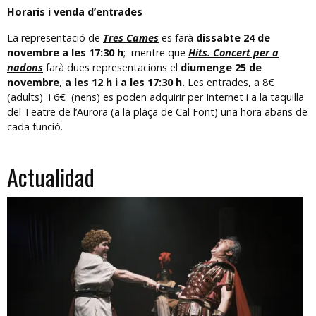
Horaris i venda d’entrades
La representació de
Tres Cames
es farà
dissabte 24 de
novembre a les 17:30 h
; mentre que
Hits. Concert per a
nadons
farà dues representacions el
diumenge 25 de
novembre
,
a les 12 h i a les 17:30 h.
Les
entrades
, a 8€
(adults) i 6€ (nens) es poden adquirir per Internet i a la taquilla
del Teatre de l’Aurora (a la plaça de Cal Font) una hora abans de
cada funció.
Actualidad