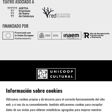
TEATRO ASOCIADO A
FINANCIADO POR
UNICOOP CULTURAL SCCL
Información sobre cookies
Carrer de l'Aurora, 80 (Plaça de Cal Font)
08700 IGUALADA (Barcelona)
Utilizamos cookies propias y de terceros para el correcto funcionamiento del sitio
Telf. 93 805 00 75
web, y si nos da su consentimiento, también utilizaremos cookies para recopilar
datos de sus visitas para obtener estadísticas agregadas para mejorar nuestros