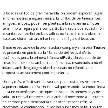
El bosc és un lloc de gran meravella, on podem explorar i jugar
amb les nostres amigues i amics. És un lloc de pertinença. Les
amigues, al bosc, poden ser plantes, arbres o animals. Totes
tenen molts regals per a compartir. Els tresors que aquest món
encantat compartirà amb nosaltres no tenen fi si ens obrim a
escoltar, olorar, tastar, mirar i sentir la màgia del bosc viu.
El nou espectacle de la prometedora companyia
Inspira Teatre
es presenta en primicia a la 18a edició del festival d’arts
escèniques per a la primera infància
elPetit
. Un espectacle de
creació en col·lectiu, amb mirada femenina, respectuós amb els
infants, amb llenguatges pluridisciplinars no infantilitzats i
propostes artísticament contemporànies.
Un any més, elPetit surt del seu cau per acostar les Arts en viu a
la primera infància (0-5). Un Festival que reivindica la importància
de viure experiències artístiques en viu en els primers anys de
vida. Un Festival transversal que arriba el novembre a 11 ciutats
del territori per a alimentar la curiositat, l’esperit crític, la
creativitat, la comunicació i el joc del públic més petit…i no tan