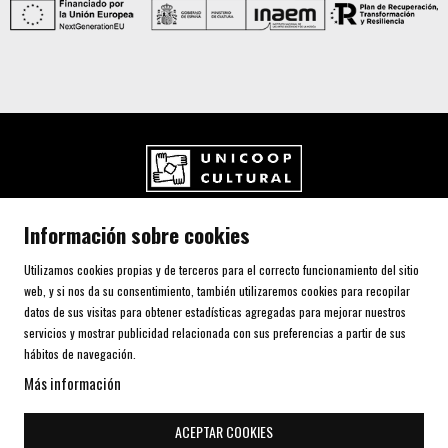
UNICOOP CULTURAL SCCL
Información sobre cookies
Carrer de l'Aurora, 80 (Plaça de Cal Font)
08700 IGUALADA (Barcelona)
Utilizamos cookies propias y de terceros para el correcto funcionamiento del sitio
Telf. 93 805 00 75
web, y si nos da su consentimiento, también utilizaremos cookies para recopilar
datos de sus visitas para obtener estadísticas agregadas para mejorar nuestros
servicios y mostrar publicidad relacionada con sus preferencias a partir de sus
AVISO LEGAL Y POLÍTICA DE PRIVACIDAD
hábitos de navegación.
USO DE COOKIES
Más información
SITEMAP
DECLARACIÓN DE ACCESIBILIDAD
ACEPTAR COOKIES