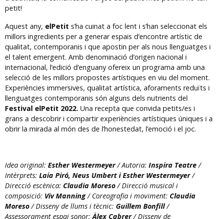
petit!
Aquest any,
elPetit
s’ha cuinat a foc lent i s’han seleccionat els
millors ingredients per a generar espais d’encontre artístic de
qualitat, contemporanis i que apostin per als nous llenguatges i
el talent emergent. Amb denominació d’origen nacional i
internacional, l’edició d’enguany ofereix un programa amb una
selecció de les millors propostes artístiques en viu del moment.
Experiències immersives, qualitat artística, aforaments reduïts i
llenguatges contemporanis són alguns dels nutrients del
Festival elPetit 2022.
Una recepta que convida petits/es i
grans a descobrir i compartir experiències artístiques úniques i a
obrir la mirada al món des de l’honestedat, l’emoció i el joc.
Idea original:
Esther Westermeyer
/ Autoria:
Inspira Teatre
/
Intèrprets:
Laia Piró, Neus Umbert i Esther Westermeyer
/
Direcció escènica:
Claudia Moreso
/ Direcció musical i
composició:
Viv Manning
/ Coreografia i moviment:
Claudia
Moreso
/ Disseny de llums i tècnic:
Guillem Bonfill
/
Assessorament espai sonor:
Àlex Cabrer
/ Disseny de