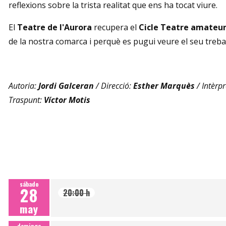
reflexions sobre la trista realitat que ens ha tocat viure.
El
Teatre de l'Aurora
recupera el
Cicle Teatre amateur
de la nostra comarca i perquè es pugui veure el seu trebal
Autoria:
Jordi Galceran
/ Direcció:
Esther Marquès
/ Intèrpr
Traspunt:
Víctor Motis
sábado
28
20:00 h
may
domingo