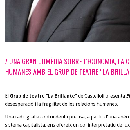
Diapositiva 1 de 1
/ UNA GRAN COMÈDIA SOBRE L'ECONOMIA, LA CR
HUMANES AMB EL GRUP DE TEATRE “LA BRILLAN
El
Grup de teatre “La Brillante”
de Castellolí presenta
E
desesperació i la fragilitat de les relacions humanes.
Una radiografia contundent i precisa, a partir d'una anècdota
sistema capitalista, ens ofereix un dol interpretatiu de lux