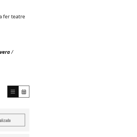
a fer teatre
vera
/
nalizado