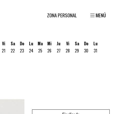
ZONA PERSONAL
MENÚ
Vi
Sa
Do
Lu
Ma
Mi
Ju
Vi
Sa
Do
Lu
21
22
23
24
25
26
27
28
29
30
31
gosto
 19 de Agosto
ves 20 de Agosto