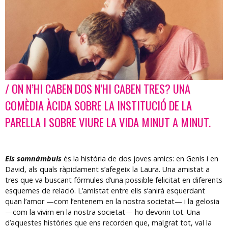
/ ON N’HI CABEN DOS N’HI CABEN TRES? UNA
Diapositiva 1 de 1
COMÈDIA ÀCIDA SOBRE LA INSTITUCIÓ DE LA
PARELLA I SOBRE VIURE LA VIDA MINUT A MINUT.
Els somnàmbuls
és la història de dos joves amics: en Genís i en
David, als quals ràpidament s’afegeix la Laura. Una amistat a
tres que va buscant fórmules d’una possible felicitat en diferents
esquemes de relació. L’amistat entre ells s’anirà esquerdant
quan l’amor —com l’entenem en la nostra societat— i la gelosia
—com la vivim en la nostra societat— ho devorin tot. Una
d’aquestes històries que ens recorden que, malgrat tot, val la