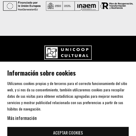
UNICOOP CULTURAL SCCL
Información sobre cookies
Carrer de l'Aurora, 80 (Plaça de Cal Font)
08700 IGUALADA (Barcelona)
Utilizamos cookies propias y de terceros para el correcto funcionamiento del sitio
Telf. 93 805 00 75
web, y si nos da su consentimiento, también utilizaremos cookies para recopilar
datos de sus visitas para obtener estadísticas agregadas para mejorar nuestros
servicios y mostrar publicidad relacionada con sus preferencias a partir de sus
AVISO LEGAL Y POLÍTICA DE PRIVACIDAD
hábitos de navegación.
USO DE COOKIES
Más información
SITEMAP
DECLARACIÓN DE ACCESIBILIDAD
ACEPTAR COOKIES