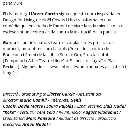
pena viure.
El dramaturg
Llàtzer Garcia
signa aquesta obra inspirada en
Design for Living de Noël Coward i ho transforma en una
comèdia que ens parla de l’amor i de viure la vida minut a minut,
esdevenint una crítica àcida contra la institució de la parella.
Garcia
és un dels autors teatrals catalans més prolífics del
moment, amb obres com La pols (Premi de la crítica de
Barcelona i Premi de la crítica Serra d’Or.), Sota la ciutat
(Temporada Alta i Teatre Lliure) o Els nens desagraïts (Sala
Beckett). Algunes de les seves obres estan traduïdes al castellà i
l’anglès.
Direcció i dramatúrgia:
Llàtzer Garcia
/ Assistent del
director:
Maria Cambil
/ Intèrprets:
Genís
Casals, David Marcè i Laura Pujolàs
/ Espai escènic:
Lluís Nadal
“Koko”
/ Vestuari:
Tere Solà
/ Il·luminació:
August Viladomat
/
Espai sonor:
Marc Paneque
/ Ajudant de direcció i producció
executiva:
Arnau Nadal
/