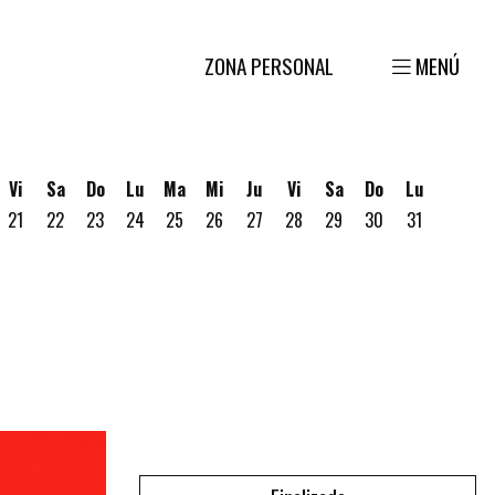
ZONA PERSONAL
MENÚ
Vi
Sa
Do
Lu
Ma
Mi
Ju
Vi
Sa
Do
Lu
21
22
23
24
25
26
27
28
29
30
31
gosto
 19 de Agosto
ves 20 de Agosto