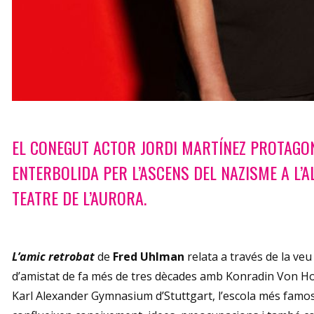
Diapositiva 1 de 1
EL CONEGUT ACTOR JORDI MARTÍNEZ PROTAGON
ENTERBOLIDA PER L’ASCENS DEL NAZISME A L’
TEATRE DE L’AURORA.
L’amic retrobat
de
Fred Uhlman
relata a través de la veu
d’amistat de fa més de tres dècades amb Konradin Von Hohen
Karl Alexander Gymnasium d’Stuttgart, l’escola més famos