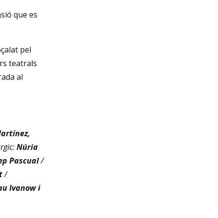
Diapositiva 1 de 3
nsió que es
çalat pel
rs teatrals
rada al
Martínez,
rgic:
Núria
ep Pascual
/
t
/
u Ivanow i