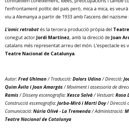
conflueixen coneixement, idees, preocupacions i també con
l’enfrontament polític del país però, mica a mica, es veur
viu a Alemanya a partir de 1933 amb l’ascens del nazisme i
L’amic retrobat
és la tercera producció pròpia del
Teatre
conegut actor
Jordi Martínez
, amb la direcció de
Joan Ar
catalans més representat arreu del món. L’espectacle es v
Teatre Nacional de Catalunya
.
Autor:
Fred Uhlman
/ Traducció:
Dolors Udina
/ Direcció:
Jo
Quim Àvila i Joan Amargós
/ Moviment i assessoria de direc
Ramis
/ Disseny escenografia:
Xesca Salvà
/ Vestuari:
Rosa 
Construcció escenografia:
Jorba-Miró
i Martí Doy
/ Direcció 
Comunicació:
Núria Olivé - La Tremenda
/ Administració:
M
Teatre Nacional de Catalunya