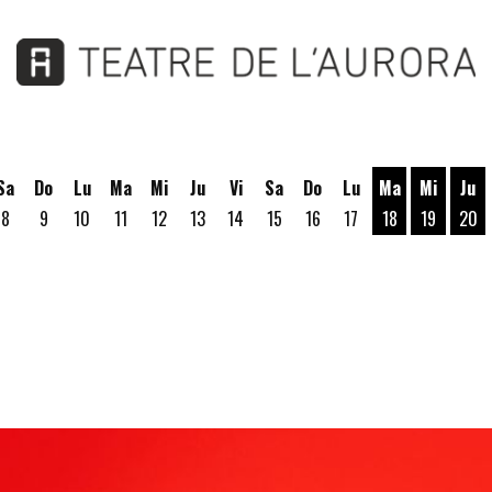
Sa
Do
Lu
Ma
Mi
Ju
Vi
Sa
Do
Lu
Ma
Mi
Ju
8
9
10
11
12
13
14
15
16
17
18
19
20
Martes 18 de A
Miércoles
Jue