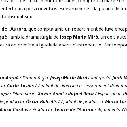
tradiccions. Inicialment l’amistat es configura al marge de
à enterbolida pels convulsos esdeveniments i la pujada de te
 l’antisemitisme.
 de l’Aurora
, que compta amb un repartiment de luxe encap
qué
i amb la dramatúrgia de
Josep Maria Miró
, un dels auto
eurà en primícia a Igualada abans d’estrenar-se i fer tempo
an Arqué
/ Dramatúrgia:
Josep Maria Miró
/ Intèrprets:
Jordi 
ció:
Carla Tovías
/ Ajudant de direcció i assessorament dramatú
Lugo
/ Il·luminació:
Xavier Amat i Rafael Roca
/ Espai sonor:
P
de producció:
Òscar Balcells
/ Ajudant de producció:
Maria Tor
ònica Cardús
/ Producció:
Teatre de l’Aurora
/ Agraïments:
Na