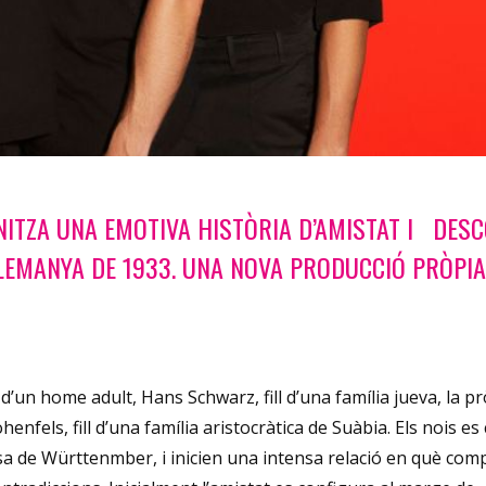
ITZA UNA EMOTIVA HISTÒRIA D’AMISTAT I DES
ALEMANYA DE 1933. UNA NOVA PRODUCCIÓ PRÒPIA
 d’un home adult, Hans Schwarz, fill d’una família jueva, la pr
fels, fill d’una família aristocràtica de Suàbia. Els nois es
a de Württenmber, i inicien una intensa relació en què comp