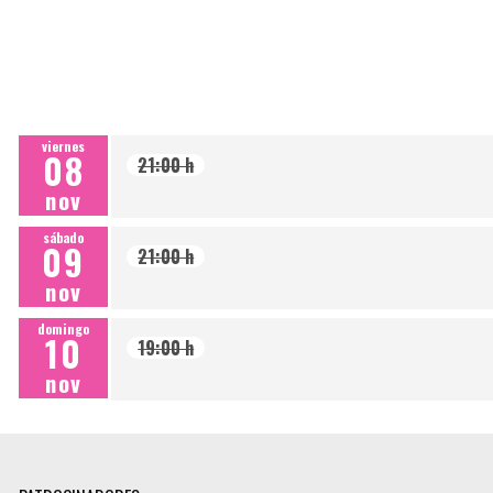
viernes
08
21:00 h
nov
sábado
09
21:00 h
nov
domingo
10
19:00 h
nov