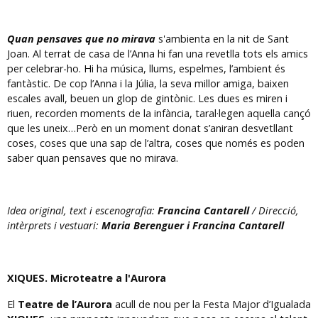
Quan pensaves que no mirava
s'ambienta en la nit de Sant
Joan. Al terrat de casa de l’Anna hi fan una revetlla tots els amics
per celebrar-ho. Hi ha música, llums, espelmes, l’ambient és
fantàstic. De cop l’Anna i la Júlia, la seva millor amiga, baixen
escales avall, beuen un glop de gintònic. Les dues es miren i
riuen, recorden moments de la infància, taral·legen aquella cançó
que les uneix…Però en un moment donat s’aniran desvetllant
coses, coses que una sap de l’altra, coses que només es poden
saber quan pensaves que no mirava.
Idea original, text i escenografia:
Francina Cantarell
/ Direcció,
intèrprets i vestuari:
Maria Berenguer i Francina Cantarell
XIQUES. Microteatre a l'Aurora
El
Teatre de l’Aurora
acull de nou per la Festa Major d’Igualada