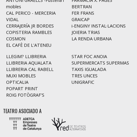
ANTONI GRAELLS -Fusteria i
FARMÀCIA X. PAGÈS
mobles
BERTRAN
CAL PERICO - MERCERIA
FER FRANS
VIDAL
GRAICAP
CERRAJERÍA JR BORDES
i-ENGINY INSTAL·LACIONS
COPISTERIA RAMBLES
JOIERIA TRIAS
COSMON
LA RENDA URBANA
EL CAFÈ DE L'ATENEU
LLEGIM? LLIBRERIA
STAR FOC ANOIA
LLIBRERIA AQUALATA
SUPERMERCATS SUPERMAS
LLIBRERIA CAL RABELL
TAXIS IGUALADA
MUXI MOBLES
TRES UNCES
OPTICALIA
UNIGRAFIC
POPART PRINT
ROIG FOTÒGRAF'S
TEATRO ASOCIADO A