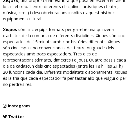
XIQUES
, una proposta innovadora que posa en escena el talent
local i el treball entre diferents disciplines artístiques (teatre,
música, circ...) i descobreix racons insòlits d’aquest històric
equipament cultural.
Xiques
són cinc equips formats per gairebé una quinzena
d’artistes de la comarca de diferents disciplines. Xiques són cinc
espectacles de 15 minuts amb cinc històries diferents. Xiques
són cinc espais no convencionals del teatre on gaudir dels
espectacles amb pocs espectadors. Tres dies de
representacions (dimarts, dimecres i dijous). Quatre passis cada
dia de cadascun dels cinc espectacles (entre les 18 h i les 21 h).
20 funcions cada dia. Diferents modalitats d’abonaments. Xiques
és la tria que cada espectador fa per tastar allò que vulgui o per
no perdre’s res.
Instagram
Twitter