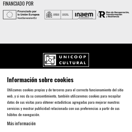
FINANCIADO POR
UNICOOP CULTURAL SCCL
Información sobre cookies
Carrer de l'Aurora, 80 (Plaça de Cal Font)
08700 IGUALADA (Barcelona)
Utilizamos cookies propias y de terceros para el correcto funcionamiento del sitio
Telf. 93 805 00 75
web, y si nos da su consentimiento, también utilizaremos cookies para recopilar
datos de sus visitas para obtener estadísticas agregadas para mejorar nuestros
servicios y mostrar publicidad relacionada con sus preferencias a partir de sus
AVISO LEGAL Y POLÍTICA DE PRIVACIDAD
hábitos de navegación.
USO DE COOKIES
Más información
SITEMAP