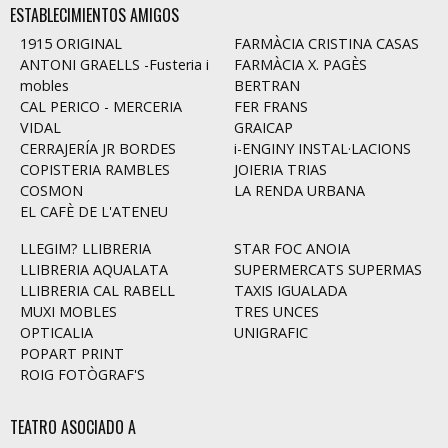
ESTABLECIMIENTOS AMIGOS
1915 ORIGINAL
FARMÀCIA CRISTINA CASAS
ANTONI GRAELLS -Fusteria i
FARMÀCIA X. PAGÈS
mobles
BERTRAN
CAL PERICO - MERCERIA
FER FRANS
VIDAL
GRAICAP
CERRAJERÍA JR BORDES
i-ENGINY INSTAL·LACIONS
COPISTERIA RAMBLES
JOIERIA TRIAS
COSMON
LA RENDA URBANA
EL CAFÈ DE L'ATENEU
LLEGIM? LLIBRERIA
STAR FOC ANOIA
LLIBRERIA AQUALATA
SUPERMERCATS SUPERMAS
LLIBRERIA CAL RABELL
TAXIS IGUALADA
MUXI MOBLES
TRES UNCES
OPTICALIA
UNIGRAFIC
POPART PRINT
ROIG FOTÒGRAF'S
TEATRO ASOCIADO A