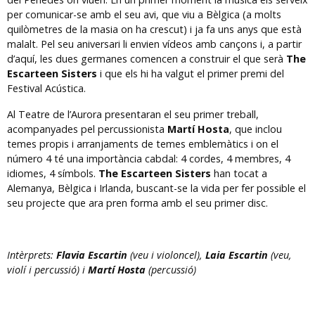
per comunicar-se amb el seu avi, que viu a Bèlgica (a molts
quilòmetres de la masia on ha crescut) i ja fa uns anys que està
malalt. Pel seu aniversari li envien vídeos amb cançons i, a partir
d’aquí, les dues germanes comencen a construir el que serà
The
Escarteen Sisters
i que els hi ha valgut el primer premi del
Festival Acústica.
Al Teatre de l’Aurora presentaran el seu primer treball,
acompanyades pel percussionista
Martí Hosta
, que inclou
temes propis i arranjaments de temes emblemàtics i on el
número 4 té una importància cabdal: 4 cordes, 4 membres, 4
idiomes, 4 símbols.
The Escarteen Sisters
han tocat a
Alemanya, Bèlgica i Irlanda, buscant-se la vida per fer possible el
seu projecte que ara pren forma amb el seu primer disc.
Intèrprets:
Flavia Escartin
(veu i violoncel),
Laia Escartin
(veu,
violí i percussió) i
Martí Hosta
(percussió)