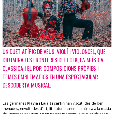
UN DUET ATÍPIC DE VEUS, VIOLÍ I VIOLONCEL, QUE
Diapositiva 1 de 1
DIFUMINA LES FRONTERES DEL FOLK, LA MÚSICA
CLÀSSICA I EL POP. COMPOSICIONS PRÒPIES I
TEMES EMBLEMÀTICS EN UNA ESPECTACULAR
DESCOBERTA MUSICAL.
Les germanes
Flavia i Laia Escartin
han viscut, des de ben
menudes, envoltades d’art, literatura, cinema i música a la masia
del Penedès on viuen. En un primer moment la música els serveix