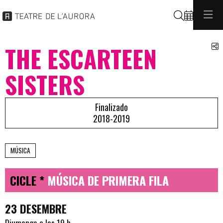
Buscar
C
THE ESCARTEEN
SISTERS
Finalizado
2018-2019
MÚSICA
CICLE *
MÚSICA DE PRIMERA FILA
23 DESEMBRE
Diumenge a les 19 h