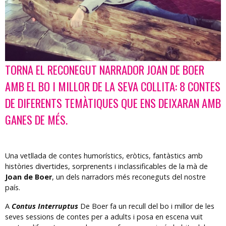
TORNA EL RECONEGUT NARRADOR JOAN DE BOER
Diapositiva 1 de 1
AMB EL BO I MILLOR DE LA SEVA COLLITA: 8 CONTES
DE DIFERENTS TEMÀTIQUES QUE ENS DEIXARAN AMB
GANES DE MÉS.
Una vetllada de contes humorístics, eròtics, fantàstics amb
històries divertides, sorprenents i inclassificables de la mà de
Joan de Boer
, un dels narradors més reconeguts del nostre
país.
A
Contus Interruptus
De Boer fa un recull del bo i millor de les
seves sessions de contes per a adults i posa en escena vuit