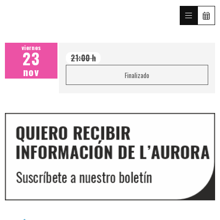
viernes
23
21:00 h
nov
Finalizado