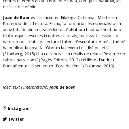
contes diferents en una hora que faran, com ja és habitual, les
delícies del públic.
Joan de Boer
és Llicenciat en Filologia Catalana i Màster en
Promoció de la Lectura. Escriu, fa formació i és especialista en
activitats de dinamització lector. Col·labora habitualment amb
biblioteques, escoles i centres culturals, realitzant sessions de
narració oral, clubs de lectura i tallers d’escriptura. A més, també
ha publicat la novel·la “Obre’m la nevera i et diré qui ets”
(Stonberg, 2015) i ha col·laborat en reculls de relats “Resurrecció
i altres narracions” (Pagès Editors, 2012) i el llibre d’Andreu
Buenafuente i el seu equip “Fora de sèrie” (Columna, 2010).
Idea, text i interpretació:
Joan de Boer
Instagram
Twitter