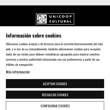
UNICOOP CULTURAL SCCL
Información sobre cookies
Carrer de l'Aurora, 80 (Plaça de Cal Font)
08700 IGUALADA (Barcelona)
Utilizamos cookies propias y de terceros para el correcto funcionamiento del sitio
Telf. 93 805 00 75
web, y si nos da su consentimiento, también utilizaremos cookies para recopilar
datos de sus visitas para obtener estadísticas agregadas para mejorar nuestros
servicios y mostrar publicidad relacionada con sus preferencias a partir de sus
AVISO LEGAL Y POLÍTICA DE PRIVACIDAD
hábitos de navegación.
USO DE COOKIES
Más información
SITEMAP
DECLARACIÓN DE ACCESIBILIDAD
ACEPTAR COOKIES
CONTACTO
RECHAZAR COOKIES
Link a instagram
Link a youtube
Link a twitter
Link a facebook
Link a telegra
CONFIGURAR COOKIES