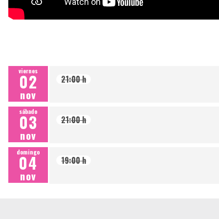
viernes
02
21:00 h
nov
sábado
03
21:00 h
nov
domingo
04
19:00 h
nov