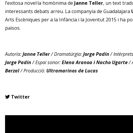
l’exitosa novel·la homònima de
Janne Teller
, un text tra
interessants debats arreu. La companyia de Guadalajara
Arts Escèniques per a la Infància i la Joventut 2015 i ha p
països.
Autoria:
Janne Teller
/ Dramatúrgia:
Jorge Padín
/ Intèrpret
Jorge Padín
/ Espai sonor:
Elena Aranoa i Nacho Ugarte
/ 
Berzal
/ Producció:
Ultramarinos de Lucas
Twitter