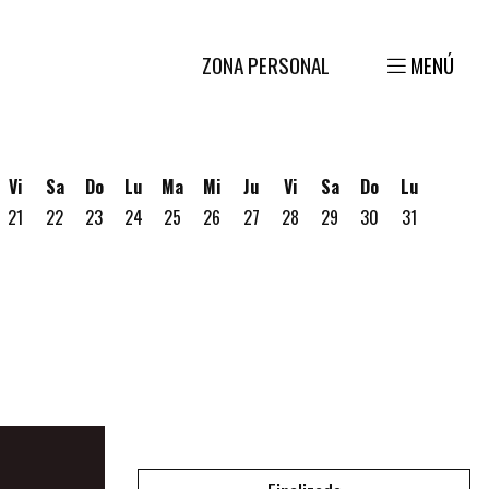
ZONA PERSONAL
MENÚ
Vi
Sa
Do
Lu
Ma
Mi
Ju
Vi
Sa
Do
Lu
21
22
23
24
25
26
27
28
29
30
31
gosto
 19 de Agosto
ves 20 de Agosto