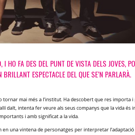
, I HO FA DES DEL PUNT DE VISTA DELS JOVES, P
N BRILLANT ESPECTACLE DEL QUE SE’N PARLARÀ.
o tornar mai més a l’institut. Ha descobert que res importa i 
d’allí dalt, intenta fer veure als seus companys que la vida és i
mportants i amb significat a la vida.
 en una vintena de personatges per interpretar l’adaptació 