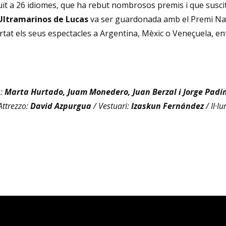
duït a 26 idiomes, que ha rebut nombrosos premis i que susci
Ultramarinos de Lucas
va ser guardonada amb el Premi Nac
ortat els seus espectacles a Argentina, Mèxic o Veneçuela, ent
s:
Marta Hurtado, Juam Monedero, Juan Berzal i Jorge Padí
Attrezzo:
David Azpurgua
/ Vestuari:
Izaskun Fernández
/ Il·l