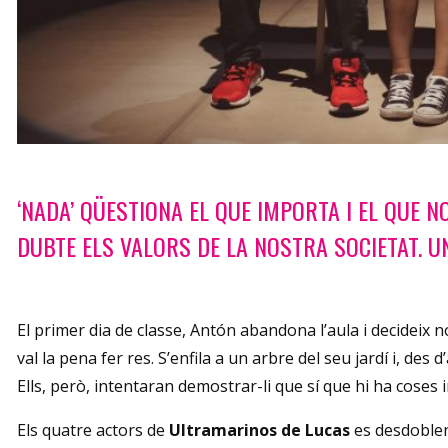
Diapositiva 1 de 1
‘NADA’ QÜESTIONA EL QUE IMPORTA I EL QUE NO
DUBTE ELS VALORS DE LA NOSTRA SOCIETAT. U
El primer dia de classe, Antón abandona l’aula i decideix n
val la pena fer res. S’enfila a un arbre del seu jardí i, des 
Ells, però, intentaran demostrar-li que sí que hi ha coses i
Els quatre actors de
Ultramarinos de Lucas
es desdoblen