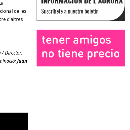
ta
ional de les
re d’altres
n
/ Director:
uminació:
Juan
Diapositiva 1 de 3