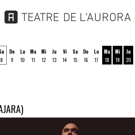
Sa
Do
Lu
Ma
Mi
Ju
Vi
Sa
Do
Lu
Ma
Mi
Ju
8
9
10
11
12
13
14
15
16
17
18
19
20
Martes 18 de A
Miércoles
Jue
AJARA)