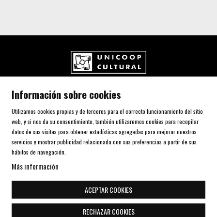
UNICOOP CULTURAL SCCL
Información sobre cookies
Carrer de l'Aurora, 80 (Plaça de Cal Font)
08700 IGUALADA (Barcelona)
Utilizamos cookies propias y de terceros para el correcto funcionamiento del sitio
Telf. 93 805 00 75
web, y si nos da su consentimiento, también utilizaremos cookies para recopilar
datos de sus visitas para obtener estadísticas agregadas para mejorar nuestros
servicios y mostrar publicidad relacionada con sus preferencias a partir de sus
AVISO LEGAL Y POLÍTICA DE PRIVACIDAD
hábitos de navegación.
USO DE COOKIES
Más información
SITEMAP
DECLARACIÓN DE ACCESIBILIDAD
ACEPTAR COOKIES
CONTACTO
RECHAZAR COOKIES