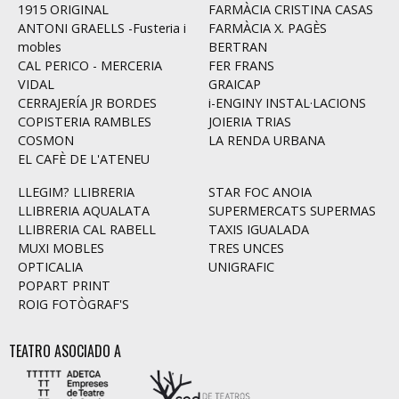
1915 ORIGINAL
FARMÀCIA CRISTINA CASAS
ANTONI GRAELLS -Fusteria i
FARMÀCIA X. PAGÈS
mobles
BERTRAN
CAL PERICO - MERCERIA
FER FRANS
VIDAL
GRAICAP
CERRAJERÍA JR BORDES
i-ENGINY INSTAL·LACIONS
COPISTERIA RAMBLES
JOIERIA TRIAS
COSMON
LA RENDA URBANA
EL CAFÈ DE L'ATENEU
LLEGIM? LLIBRERIA
STAR FOC ANOIA
LLIBRERIA AQUALATA
SUPERMERCATS SUPERMAS
LLIBRERIA CAL RABELL
TAXIS IGUALADA
MUXI MOBLES
TRES UNCES
OPTICALIA
UNIGRAFIC
POPART PRINT
ROIG FOTÒGRAF'S
TEATRO ASOCIADO A