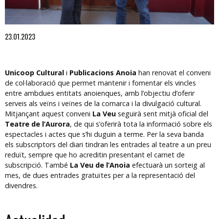
Diapositiva 1 de 1
23.01.2023
Unicoop Cultural
i
Publicacions Anoia
han renovat el conveni
de col·laboració que permet mantenir i fomentar els vincles
entre ambdues entitats anoienques, amb l’objectiu d’oferir
serveis als veïns i veïnes de la comarca i la divulgació cultural.
Mitjançant aquest conveni
La Veu
seguirà sent mitjà oficial del
Teatre de l’Aurora
, de qui s’oferirà tota la informació sobre els
espectacles i actes que s’hi duguin a terme. Per la seva banda
els subscriptors del diari tindran les entrades al teatre a un preu
reduït, sempre que ho acreditin presentant el carnet de
subscripció. També
La Veu de l’Anoia
efectuarà un sorteig al
mes, de dues entrades gratuïtes per a la representació del
divendres.