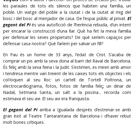
les paraules de tots els silencis que habiten una família, un
poble. Un viatge del poble a la ciutat i de la ciutat al mig del
bosc i del bosc al menjador de casa. De l’espai públic al privat.
El
gegant del Pi
és una autoficció de l’herència rebuda, d’un intent
per encarar la construcció d’una llar. Què ha fet la meva família
per defensar les seves propietats? De què seríem capaços per
defensar casa nostra? Què faríem per salvar un fill?
En Pau és un home de 33 anys, l’edat de Crist. S’acaba de
comprar un pis amb la seva dona al barri del Raval de Barcelona.
És feliç amb la seva feina i la Judit. S’estimen, es miren amb amor
i tendresa mentre van treient de les caixes tots els objectes i els
col·loquen al seu lloc: un cartell de Tortell Poltrona, un
electrocardiograma, fotos, fotos de família feliç; un dinar de
Nadal, Setmana Santa, un salt a la piscina... recorda com
estimava el seu avi. El seu avi era franquista.
El gegant del Pi
arriba a Igualada després d’estrenar-se amb
gran èxit al Teatre Tantarantana de Barcelona i d’haver rebut
molt bones crítiques.