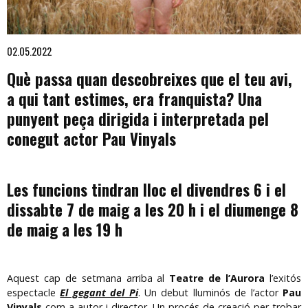
Diapositiva 1 de 1
02.05.2022
Què passa quan descobreixes que el teu avi,
a qui tant estimes, era franquista? Una
punyent peça dirigida i interpretada pel
conegut actor Pau Vinyals
Les funcions tindran lloc el divendres 6 i el
dissabte 7 de maig a les 20 h i el diumenge 8
de maig a les 19 h
Aquest cap de setmana arriba al
Teatre de l’Aurora
l’exitós
espectacle
El gegant del Pi
. Un debut lluminós de l’actor
Pau
Vinyals
com a autor i director. Un procés de creació per trobar