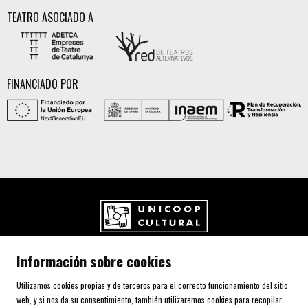
TEATRO ASOCIADO A
FINANCIADO POR
UNICOOP CULTURAL SCCL
Información sobre cookies
Carrer de l'Aurora, 80 (Plaça de Cal Font)
08700 IGUALADA (Barcelona)
Utilizamos cookies propias y de terceros para el correcto funcionamiento del sitio
Telf. 93 805 00 75
web, y si nos da su consentimiento, también utilizaremos cookies para recopilar