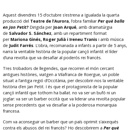
Aquest divendres 15 d’octubre s’estrena a Igualada la quarta
producció del
Teatre de l’Aurora
, l’obra familiar
Per què balla
en Jan Petit?
Dirigida per
Joan Arqué
, amb dramatúrgia
de
Salvador S. Sánchez
, amb un repartiment format
per
Mariona Ginés, Roger Julià i Ireneu Tranis
i amb música
de
Judit Farrés
. L’obra, recomanada a infants a partir de 5 anys,
narra la veritable història de la popular cançó infantil: el líder
d’una revolta que va desafiar al poderós rei francès.
Tres trobadors de llegendes, que recorren el món cercant
antigues històries, viatgen a Vilafranca de Roergue, un poble
situat a l’antiga regió d’Occitània, per descobrir-nos la veritable
història d’en Jan Petit. I és que el protagonista de la popular
cançó infantil que tothom ha ballat. no va ser un bufó ni un
joglar: va ser un barber occità que va liderar una revolta popular
sense precedents que va desafiar a la poderosa monarquia
francesa.
Com va aconseguir un barber que un país oprimit s’aixequés
contra els abusos del rei francès? Ho descobrirem a
Per què