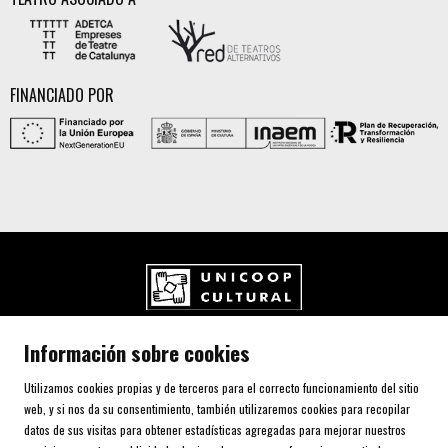
FINANCIADO POR
UNICOOP CULTURAL SCCL
Información sobre cookies
Carrer de l'Aurora, 80 (Plaça de Cal Font)
08700 IGUALADA (Barcelona)
Utilizamos cookies propias y de terceros para el correcto funcionamiento del sitio
Telf. 93 805 00 75
web, y si nos da su consentimiento, también utilizaremos cookies para recopilar
datos de sus visitas para obtener estadísticas agregadas para mejorar nuestros