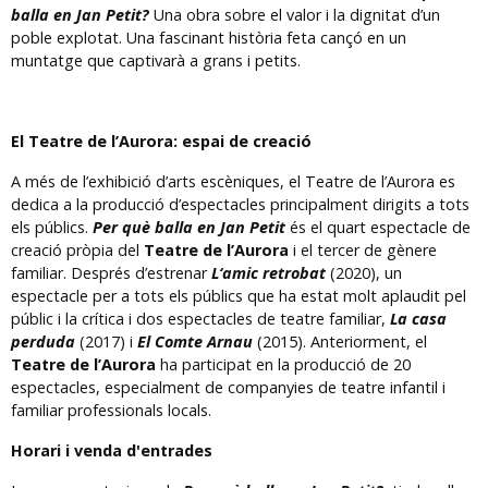
balla en Jan Petit?
Una obra sobre el valor i la dignitat d’un
poble explotat. Una fascinant història feta cançó en un
muntatge que captivarà a grans i petits.
El Teatre de l’Aurora: espai de creació
A més de l’exhibició d’arts escèniques, el Teatre de l’Aurora es
dedica a la producció d’espectacles principalment dirigits a tots
els públics.
Per què balla en Jan Petit
és el quart espectacle de
creació pròpia del
Teatre de l’Aurora
i el tercer de gènere
familiar. Després d’estrenar
L‘amic retrobat
(2020), un
espectacle per a tots els públics que ha estat molt aplaudit pel
públic i la crítica i dos espectacles de teatre familiar,
La casa
perduda
(2017) i
El Comte Arnau
(2015). Anteriorment, el
Teatre de l’Aurora
ha participat en la producció de 20
espectacles, especialment de companyies de teatre infantil i
familiar professionals locals.
Horari i venda d'entrades