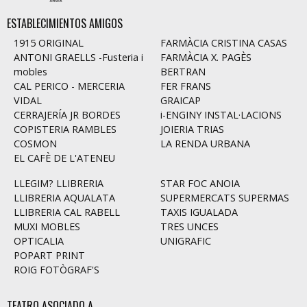
ESTABLECIMIENTOS AMIGOS
1915 ORIGINAL
FARMÀCIA CRISTINA CASAS
ANTONI GRAELLS -Fusteria i
FARMÀCIA X. PAGÈS
mobles
BERTRAN
CAL PERICO - MERCERIA
FER FRANS
VIDAL
GRAICAP
CERRAJERÍA JR BORDES
i-ENGINY INSTAL·LACIONS
COPISTERIA RAMBLES
JOIERIA TRIAS
COSMON
LA RENDA URBANA
EL CAFÈ DE L'ATENEU
LLEGIM? LLIBRERIA
STAR FOC ANOIA
LLIBRERIA AQUALATA
SUPERMERCATS SUPERMAS
LLIBRERIA CAL RABELL
TAXIS IGUALADA
MUXI MOBLES
TRES UNCES
OPTICALIA
UNIGRAFIC
POPART PRINT
ROIG FOTÒGRAF'S
TEATRO ASOCIADO A