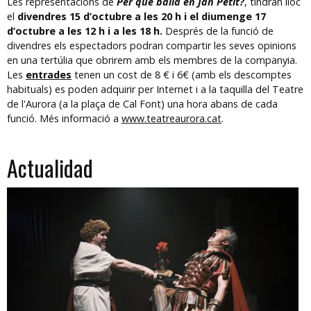
Les representacions de
Per què balla en Jan Petit?
, tindran lloc
el
divendres 15 d’octubre a les 20 h i el diumenge 17
d’octubre a les 12 h i a les 18 h.
Després de la funció de
divendres els espectadors podran compartir les seves opinions
en una tertúlia que obrirem amb els membres de la companyia.
Les
entrades
tenen un cost de 8 € i 6€ (amb els descomptes
habituals) es poden adquirir per Internet i a la taquilla del Teatre
de l'Aurora (a la plaça de Cal Font) una hora abans de cada
funció. Més informació a
www.teatreaurora.cat
.
Actualidad