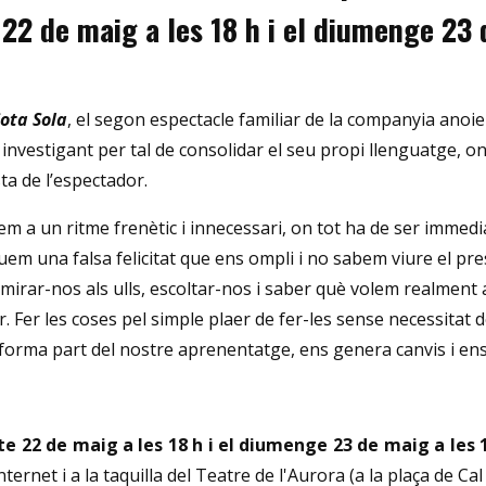
 22 de maig a les 18 h i el diumenge 23 d
ota Sola
, el segon espectacle familiar de la companyia anoi
investigant per tal de consolidar el seu propi llenguatge, on
sta de l’espectador.
a un ritme frenètic i innecessari, on tot ha de ser immediat
em una falsa felicitat que ens ompli i no sabem viure el pr
r, mirar-nos als ulls, escoltar-nos i saber què volem realment
. Fer les coses pel simple plaer de fer-les sense necessitat
 forma part del nostre aprenentatge, ens genera canvis i ens 
te 22 de maig a les 18 h i el diumenge 23 de maig a les 12
ernet i a la taquilla del Teatre de l'Aurora (a la plaça de Ca