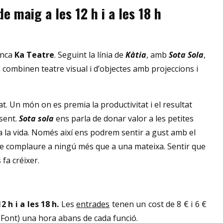
e maig a les 12 h i a les 18 h
enca
Ka Teatre
. Seguint la línia de
Kàtia
, amb
Sota Sola
,
 combinen teatre visual i d’objectes amb projeccions i
. Un món on es premia la productivitat i el resultat
esent.
Sota sola
ens parla de donar valor a les petites
 a la vida. Només així ens podrem sentir a gust amb el
 de complaure a ningú més que a una mateixa. Sentir que
fa créixer.
 h i a les 18 h.
Les
entrades
tenen un cost de 8 € i 6 €
l Font) una hora abans de cada funció.