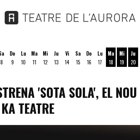
Sa
Do
Lu
Ma
Mi
Ju
Vi
Sa
Do
Lu
Ma
Mi
Ju
8
9
10
11
12
13
14
15
16
17
18
19
20
Martes 18 de A
Miércoles
Jue
STRENA 'SOTA SOLA', EL NOU
 KA TEATRE