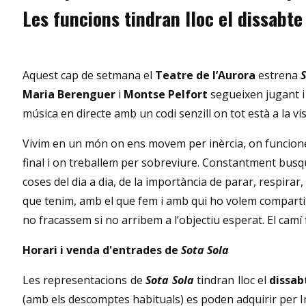
Les funcions tindran lloc el dissabte
Aquest cap de setmana el
Teatre de l’Aurora
estrena
S
Maria Berenguer
i
Montse Pelfort
segueixen jugant i 
música en directe amb un codi senzill on tot està a la vi
Vivim en un món on ens movem per inèrcia, on funcionem 
final i on treballem per sobreviure. Constantment busqu
coses del dia a dia, de la importància de parar, respira
que tenim, amb el que fem i amb qui ho volem compartir
no fracassem si no arribem a l’objectiu esperat. El camí
Horari i venda d'entrades de
Sota Sola
Les representacions de
Sota Sola
tindran lloc el
dissab
(amb els descomptes habituals) es poden adquirir per Int