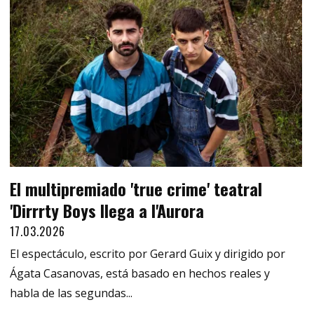
El multipremiado 'true crime' teatral
'Dirrrty Boys llega a l'Aurora
17.03.2026
El espectáculo, escrito por Gerard Guix y dirigido por
Ágata Casanovas, está basado en hechos reales y
habla de las segundas...