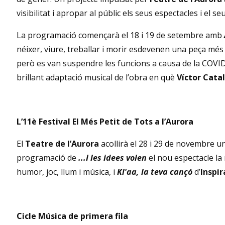
visibilitat i apropar al públic els seus espectacles i el se
La programació començarà el 18 i 19 de setembre amb
néixer, viure, treballar i morir esdevenen una peça més d
però es van suspendre les funcions a causa de la COVI
brillant adaptació musical de l’obra en què
Víctor Cata
L’11è Festival El Més Petit de Tots a l’Aurora
El
Teatre de l’Aurora
acollirà el 28 i 29 de novembre un
programació de
...I les idees volen
el nou espectacle l
humor, joc, llum i música, i
Kl'aa, la teva cançó
d’
Inspi
Cicle Música de primera fila