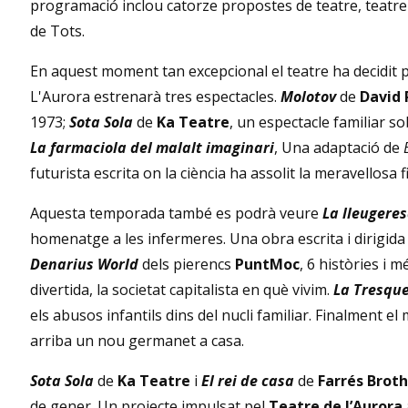
programació inclou catorze propostes de teatre, teatre d’
de Tots.
En aquest moment tan excepcional el teatre ha decidit pr
L'Aurora estrenarà tres espectacles.
Molotov
de
David 
1973;
Sota Sola
de
Ka Teatre
, un espectacle familiar so
La farmaciola del malalt imaginari
, Una adaptació de
futurista escrita on la ciència ha assolit la meravellosa f
Aquesta temporada també es podrà veure
La lleugeres
homenatge a les infermeres. Una obra escrita i dirigid
Denarius World
dels pierencs
PuntMoc
, 6 històries i
divertida, la societat capitalista en què vivim.
La Tresqu
els abusos infantils dins del nucli familiar. Finalment el
arriba un nou germanet a casa.
Sota Sola
de
Ka Teatre
i
El rei de casa
de
Farrés Brothe
de gener. Un projecte impulsat pel
Teatre de l’Aurora