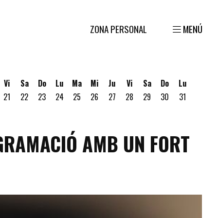
ZONA PERSONAL
MENÚ
Vi
Sa
Do
Lu
Ma
Mi
Ju
Vi
Sa
Do
Lu
21
22
23
24
25
26
27
28
29
30
31
gosto
 19 de Agosto
ves 20 de Agosto
OGRAMACIÓ AMB UN FORT