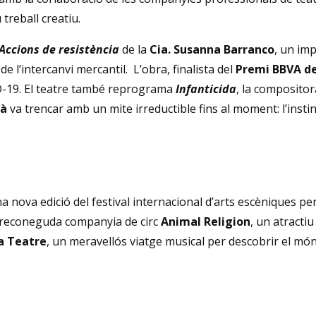
u treball creatiu.
Accions de resistència
de la
Cia. Susanna Barranco
, un im
e l’intercanvi mercantil. L’obra, finalista del
Premi BBVA de
D-19. El teatre també reprograma
Infanticida
, la composito
là
va trencar amb un mite irreductible fins al moment: l’insti
a nova edició del festival internacional d’arts escèniques pe
a reconeguda companyia de circ
Animal Religion
, un atracti
ra Teatre
, un meravellós viatge musical per descobrir el món.