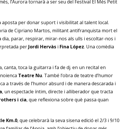
més, l’Aurora tornarà a ser seu del Festival El Més Petit
osta per donar suport i visibilitat al talent local.
òria de Cipriano Martos, militant antifranquista mort el
dia, parar, respirar, mirar-nos als ulls i escoltar-nos i
erpretada per
Jordi Hervàs
i
Fina López
. Una comèdia
, canta, toca la guitarra i fa de dj. en un recital en
anoienca
Teatre Nu
. També l’obra de teatre d’humor
ica a través de l’humor absurd i de manera descarada i
a
, un espectacle íntim, directe i alliberador que tracta
rothers i cia
, que reflexiona sobre què passa quan
cle Km.0
, que celebrarà la seva sisena edició el 2/3 i 9/10
e familiar de l’Anoia, amb l’objectiu de donar més