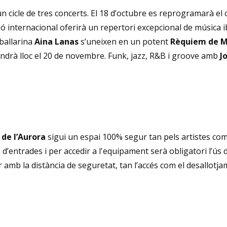
n cicle de tres concerts. El 18 d’octubre es reprogramarà el
 internacional oferirà un repertori excepcional de música ibè
 ballarina
Aina Lanas
s’uneixen en un potent
Rèquiem de M
 tindrà lloc el 20 de novembre. Funk, jazz, R&B i groove amb
Jo
 de l’Aurora
sigui un espai 100% segur tan pels artistes com
d’entrades i per accedir a l'equipament serà obligatori l’ús 
r amb la distància de seguretat, tan l’accés com el desallotj