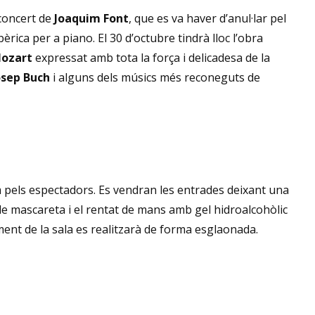
 concert de
Joaquim Font
, que es va haver d’anul·lar pel
rica per a piano. El 30 d’octubre tindrà lloc l’obra
ozart
expressat amb tota la força i delicadesa de la
sep Buch
i alguns dels músics més reconeguts de
 pels espectadors. Es vendran les entrades deixant una
de mascareta i el rentat de mans amb gel hidroalcohòlic
ament de la sala es realitzarà de forma esglaonada.