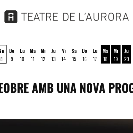
Sa
Do
Lu
Ma
Mi
Ju
Vi
Sa
Do
Lu
Ma
Mi
Ju
8
9
10
11
12
13
14
15
16
17
18
19
20
Martes 18 de A
Miércoles
Jue
 REOBRE AMB UNA NOVA PR