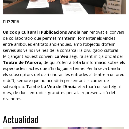
Diapositiva 1 de 1
11.12.2019
Unicoop Cultural
i
Publicacions Anoia
han renovat el conveni
de col·laboració que permet mantenir i fomentar els vincles
entre ambdues entitats anoienques, amb l’objectiu d’oferir
serveis als veïns i veïnes de la comarca i la divulgació cultural.
Mitjançant aquest conveni
La Veu
seguirà sent mitjà oficial del
Teatre de l’Aurora
, de qui s’oferirà tota la informació sobre els
espectacles i actes que s’hi duguin a terme. Per la seva banda
els subscriptors del diari tindran les entrades al teatre a un preu
reduït, sempre que ho acreditin presentant el carnet de
subscripció. També
La Veu de l’Anoia
efectuarà un sorteig al
mes, de dues entrades gratuïtes per a la representació del
divendres.
Actualidad