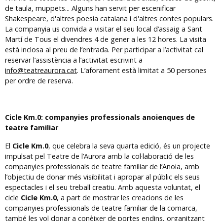
de taula, muppets... Alguns han servit per escenificar
Shakespeare, d'altres poesia catalana i d'altres contes populars.
La companyia us convida a visitar el seu local d’assaig a Sant
Martí de Tous el divendres 4 de gener a les 12 hores. La visita
està inclosa al preu de l’entrada. Per participar a l’activitat cal
reservar l’assistència a l’activitat escrivint a
info@teatreaurora.cat
. L’aforament està limitat a 50 persones
per ordre de reserva.
Cicle Km.0: companyies professionals anoienques de
teatre familiar
El
Cicle Km.0
, que celebra la seva quarta edició, és un projecte
impulsat pel Teatre de l’Aurora amb la col·laboració de les
companyies professionals de teatre familiar de l’Anoia, amb
l’objectiu de donar més visibilitat i apropar al públic els seus
espectacles i el seu treball creatiu. Amb aquesta voluntat, el
cicle
Cicle Km.0
, a part de mostrar les creacions de les
companyies professionals de teatre familiar de la comarca,
també les vol donar a conèixer de portes endins, organitzant