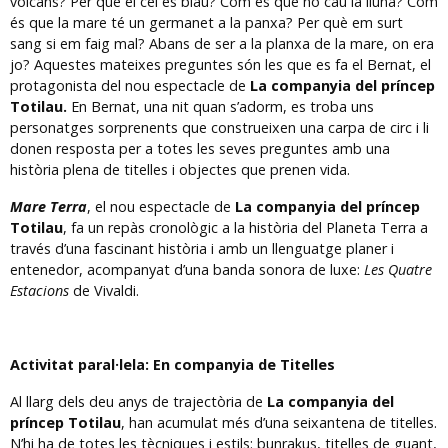
volcans? Per què el cel és blau? Com és que no cau la lluna? Com
és que la mare té un germanet a la panxa? Per què em surt
sang si em faig mal? Abans de ser a la planxa de la mare, on era
jo? Aquestes mateixes preguntes són les que es fa el Bernat, el
protagonista del nou espectacle de
La companyia del príncep
Totilau.
En Bernat, una nit quan s’adorm, es troba uns
personatges sorprenents que construeixen una carpa de circ i li
donen resposta per a totes les seves preguntes amb una
història plena de titelles i objectes que prenen vida.
Mare Terra
, el nou espectacle de
La companyia del príncep
Totilau
, fa un repàs cronològic a la història del Planeta Terra a
través d’una fascinant història i amb un llenguatge planer i
entenedor, acompanyat d’una banda sonora de luxe:
Les Quatre
Estacions
de Vivaldi.
Activitat paral·lela: En companyia de Titelles
Al llarg dels deu anys de trajectòria de
La companyia del
príncep Totilau
, han acumulat més d’una seixantena de titelles.
N’hi ha de totes les tècniques i estils: bunrakus, titelles de guant,