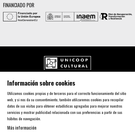
FINANCIADO POR
UNICOOP CULTURAL SCCL
Información sobre cookies
Carrer de l'Aurora, 80 (Plaça de Cal Font)
08700 IGUALADA (Barcelona)
Utilizamos cookies propias y de terceros para el correcto funcionamiento del sitio
Telf. 93 805 00 75
web, y si nos da su consentimiento, también utilizaremos cookies para recopilar
datos de sus visitas para obtener estadísticas agregadas para mejorar nuestros
servicios y mostrar publicidad relacionada con sus preferencias a partir de sus
AVISO LEGAL Y POLÍTICA DE PRIVACIDAD
hábitos de navegación.
USO DE COOKIES
Más información
SITEMAP