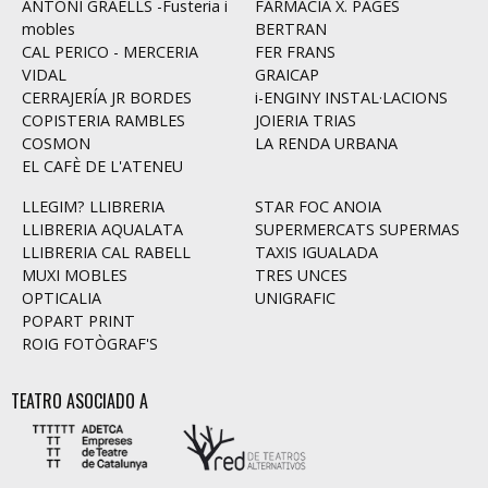
ANTONI GRAELLS -Fusteria i
FARMÀCIA X. PAGÈS
mobles
BERTRAN
CAL PERICO - MERCERIA
FER FRANS
VIDAL
GRAICAP
CERRAJERÍA JR BORDES
i-ENGINY INSTAL·LACIONS
COPISTERIA RAMBLES
JOIERIA TRIAS
COSMON
LA RENDA URBANA
EL CAFÈ DE L'ATENEU
LLEGIM? LLIBRERIA
STAR FOC ANOIA
LLIBRERIA AQUALATA
SUPERMERCATS SUPERMAS
LLIBRERIA CAL RABELL
TAXIS IGUALADA
MUXI MOBLES
TRES UNCES
OPTICALIA
UNIGRAFIC
POPART PRINT
ROIG FOTÒGRAF'S
TEATRO ASOCIADO A