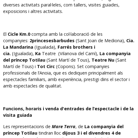
diverses activitats paral·leles, com tallers, visites guiades,
exposicions i altres activitats.
El
Cicle Km.0
compta amb la col·laboració de les
companyies:
2princesesbarbudes
(Sant Joan de Mediona),
Cia.
La Mandarina
(Igualada),
Farrés brothers i
cia.
(Igualada),
Ka
Teatre (Vilanova del Camí),
La companyia
del príncep Totilau
(Sant Martí de Tous),
Teatre Nu
(Sant
Martí de Tous) i
Tot Circ
(Copons). Set companyies
professionals de l’Anoia, que es dediquen principalment als
espectacles familiars, amb experiència, prestigi dins el sector i
amb espectacles de qualitat.
Funcions, horaris i venda d'entrades de l’espectacle i de la
visita guiada
Les representacions de
Mare Terra
, de
La companyia del
príncep Totilau
tindran lloc
dijous 3 i el divendres 4 de