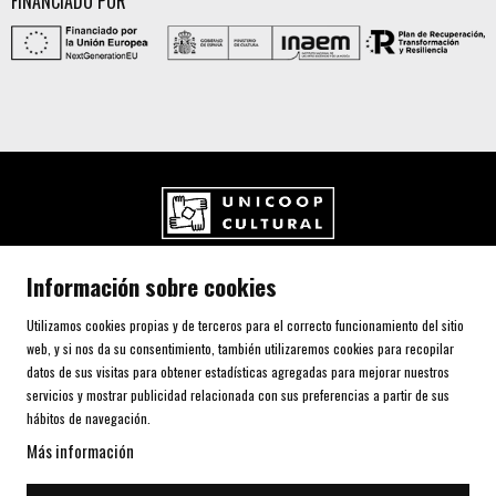
FINANCIADO POR
UNICOOP CULTURAL SCCL
Información sobre cookies
Carrer de l'Aurora, 80 (Plaça de Cal Font)
08700 IGUALADA (Barcelona)
Utilizamos cookies propias y de terceros para el correcto funcionamiento del sitio
Telf. 93 805 00 75
web, y si nos da su consentimiento, también utilizaremos cookies para recopilar
datos de sus visitas para obtener estadísticas agregadas para mejorar nuestros
servicios y mostrar publicidad relacionada con sus preferencias a partir de sus
AVISO LEGAL Y POLÍTICA DE PRIVACIDAD
hábitos de navegación.
USO DE COOKIES
Más información
SITEMAP