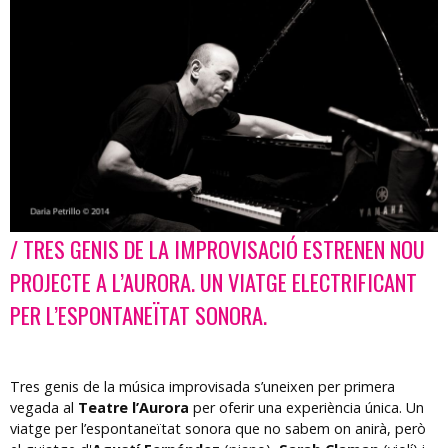
/ TRES GENIS DE LA IMPROVISACIÓ ESTRENEN NOU
Diapositiva 1 de 1
PROJECTE A L’AURORA. UN VIATGE ELECTRIFICANT
PER L’ESPONTANEÏTAT SONORA.
Tres genis de la música improvisada s’uneixen per primera
vegada al
Teatre l’Aurora
per oferir una experiència única. Un
viatge per l’espontaneïtat sonora que no sabem on anirà, però