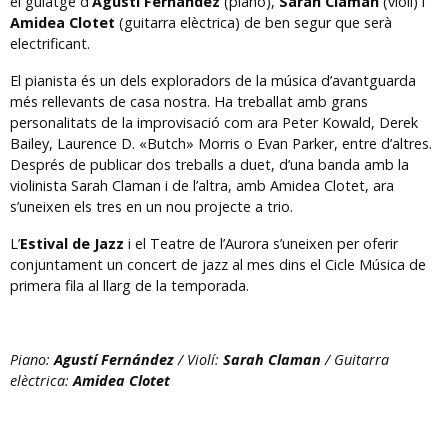
el guiatge d'
Agustí Fernández
(piano),
Sarah Claman
(violí) i
Amidea Clotet
(guitarra elèctrica) de ben segur que serà
electrificant.
El pianista és un dels exploradors de la música d’avantguarda
més rellevants de casa nostra. Ha treballat amb grans
personalitats de la improvisació com ara Peter Kowald, Derek
Bailey, Laurence D. «Butch» Morris o Evan Parker, entre d’altres.
Després de publicar dos treballs a duet, d’una banda amb la
violinista Sarah Claman i de l’altra, amb Amidea Clotet, ara
s’uneixen els tres en un nou projecte a trio.
L’
Estival de Jazz
i el Teatre de l’Aurora s’uneixen per oferir
conjuntament un concert de jazz al mes dins el Cicle Música de
primera fila al llarg de la temporada.
Piano:
Agustí Fernández
/ Violí:
Sarah Claman
/ Guitarra
elèctrica:
Amidea Clotet