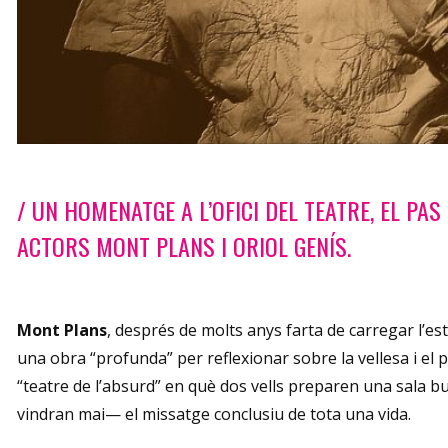
Diapositiva 1 de 1
/ UN HOMENATGE A L’OFICI DEL TEATRE, EL PA
ACTORS MONT PLANS I ORIOL GENÍS.
Mont Plans
, després de molts anys farta de carregar l’e
una obra “profunda” per reflexionar sobre la vellesa i el 
“teatre de l’absurd” en què dos vells preparen una sala 
vindran mai— el missatge conclusiu de tota una vida.