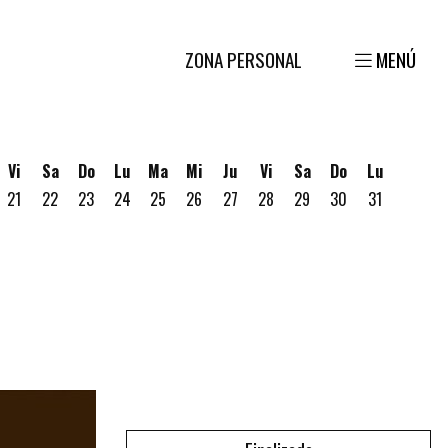
ZONA PERSONAL
MENÚ
Vi
Sa
Do
Lu
Ma
Mi
Ju
Vi
Sa
Do
Lu
21
22
23
24
25
26
27
28
29
30
31
gosto
 19 de Agosto
ves 20 de Agosto