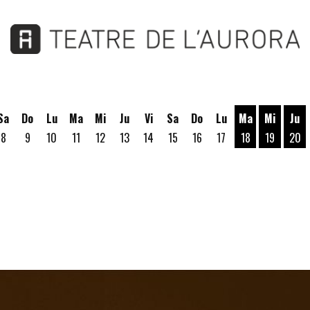
Sa
Do
Lu
Ma
Mi
Ju
Vi
Sa
Do
Lu
Ma
Mi
Ju
8
9
10
11
12
13
14
15
16
17
18
19
20
Martes 18 de A
Miércoles
Jue