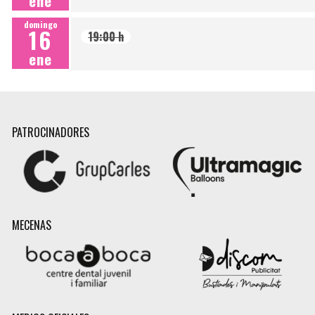
ene
domingo
16
19:00 h
ene
PATROCINADORES
MECENAS