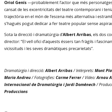
Oriol Genís
—probablement l’actor que més personatges 
cansat de les excentricitats del teatre contemporani i te
trajectòria en el món de l’escena més alternativa i estramb
s’hagués pogut dedicar a fer teatre popular sense aspiracio
Sota la direcció i dramatúrgia d’
Albert Arribas
, els dos 
director: “El vell ofici d’aquests éssers tan fràgils i fascin
vicissituds i les seves dramàtiques precarietats”.
Dramatúrgia i direcció:
Albert Arribas
/ Intèrprets:
Mont Pla
Maria Andreu
/ Fotografies:
Carme Ferrer
/ Vídeo:
Arnau A
Internacional de Dramatúrgia i Jordi Domènech
/ Produc
Produccions