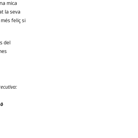
Diapositiva 1 de 3
na mica
t la seva
més feliç si
s del
imes
ecutiva:
tò