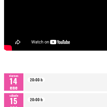
viernes
14
20:00 h
ene
sábado
15
20:00 h