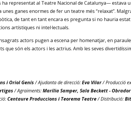
ha representat al Teatre Nacional de Catalunya— estava u
nia unes ganes enormes de fer un teatre més “relaxat”. Malgra
òtica, de tant en tant encara es pregunta si no hauria estat 
ns artístiques ni intel·lectuals.
consagrats actors pugen a escena per homenatjar, en paraule
ants que són els actors i les actrius. Amb les seves divertidíss
ns i Oriol Genís
/ Ajudanta de direcció:
Eva Vilar
/ Producció ex
rtigas
/ Agraïments:
Marília Samper, Sala Beckett - Obrador
ció:
Centaure Produccions i Teorema Teatre
/ Distribució:
Bi