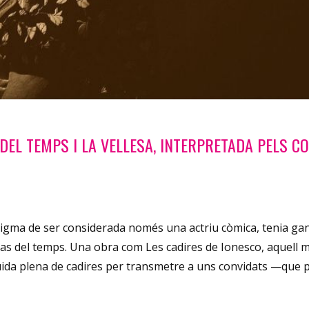
S DEL TEMPS I LA VELLESA, INTERPRETADA PELS 
stigma de ser considerada només una actriu còmica, tenia ga
pas del temps. Una obra com Les cadires de Ionesco, aquell m
buida plena de cadires per transmetre a uns convidats —que p