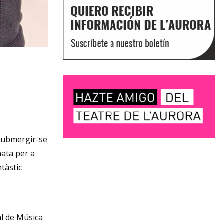
submergir-se
Diapositiva 1 de 3
nata per a
ntàstic
al de Música