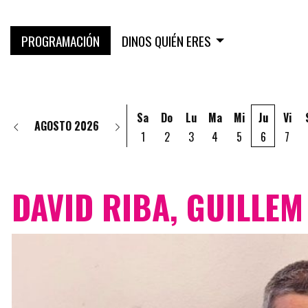
PROGRAMACIÓN
DINOS QUIÉN ERES
Sa
Do
Lu
Ma
Mi
Ju
Vi
AGOSTO 2026
1
2
3
4
5
6
7
DAVID RIBA, GUILLEM