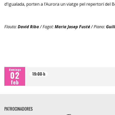
d’Igualada, porten a l’Aurora un viatge pel repertori del
Flauta:
David Riba
/ Fagot:
Maria Josep Fusté
/ Piano:
Guil
domingo
02
19:00 h
feb
PATROCINADORES