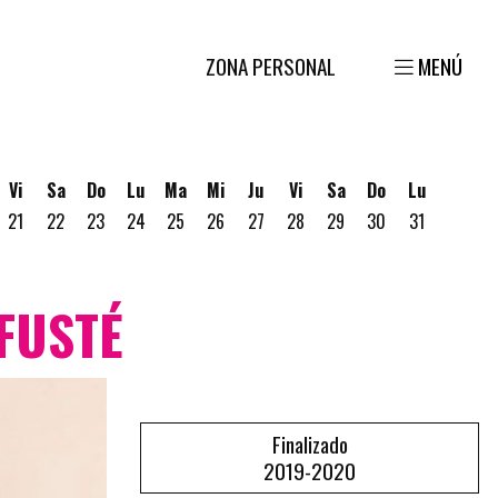
ZONA PERSONAL
MENÚ
Vi
Sa
Do
Lu
Ma
Mi
Ju
Vi
Sa
Do
Lu
21
22
23
24
25
26
27
28
29
30
31
gosto
 19 de Agosto
ves 20 de Agosto
 FUSTÉ
Finalizado
2019-2020