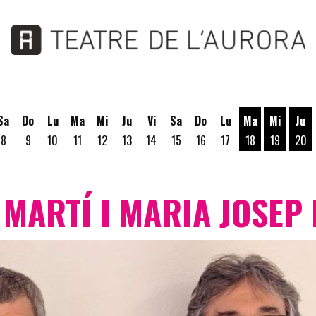
Sa
Do
Lu
Ma
Mi
Ju
Vi
Sa
Do
Lu
Ma
Mi
Ju
8
9
10
11
12
13
14
15
16
17
18
19
20
Martes 18 de A
Miércoles
Jue
 MARTÍ I MARIA JOSEP