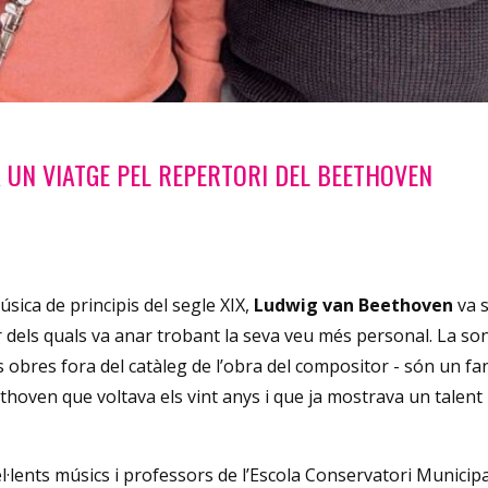
 UN VIATGE PEL REPERTORI DEL BEETHOVEN
sica de principis del segle XIX,
Ludwig van Beethoven
va 
ir dels quals va anar trobant la seva veu més personal. La so
lles obres fora del catàleg de l’obra del compositor - són un fa
ethoven que voltava els vint anys i que ja mostrava un talent
cel·lents músics i professors de l’Escola Conservatori Municip