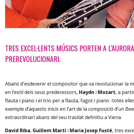
Diapositiva 1 de 1
TRES EXCEL·LENTS MÚSICS PORTEN A L’AURORA
PREREVOLUCIONARI.
Abans d'esdevenir el compositor que va revolucionar la mú
en l’estil dels seus predecessors,
Haydn
i
Mozart
, a part
flauta i piano i el trio per a flauta, fagot i piano -totes e
exemple d’aquests inicis en l’art de la composició d’un Be
extraordinari abans del seu trasllat definitiu a Viena.
David Riba
,
Guillem Martí
i
Maria Josep Fusté
, tres ex