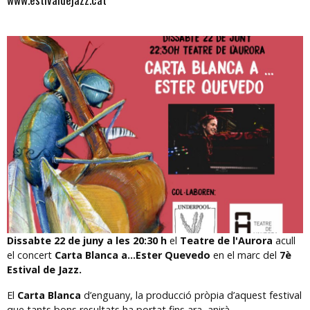
Diapositiva 1 de 1
Dissabte 22 de juny a les 20:30 h
el
Teatre de l'Aurora
acull
el concert
Carta Blanca a...Ester Quevedo
en el marc del
7è
Estival de Jazz.
El
Carta Blanca
d’enguany, la producció pròpia d’aquest festival
que tants bons resultats ha portat fins ara, anirà