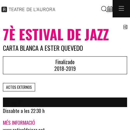
Buscar
C
7È ESTIVAL DE JAZZ
CARTA BLANCA A ESTER QUEVEDO
Finalizado
2018-2019
ACTOS EXTERNOS
22 JUNY
Dissabte a les 22:30 h
MÉS INFORMACIÓ
www.estivaldejazz.cat