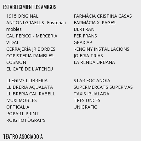
ESTABLECIMIENTOS AMIGOS
1915 ORIGINAL
FARMÀCIA CRISTINA CASAS
ANTONI GRAELLS -Fusteria i
FARMÀCIA X. PAGÈS
mobles
BERTRAN
CAL PERICO - MERCERIA
FER FRANS
VIDAL
GRAICAP
CERRAJERÍA JR BORDES
i-ENGINY INSTAL·LACIONS
COPISTERIA RAMBLES
JOIERIA TRIAS
COSMON
LA RENDA URBANA
EL CAFÈ DE L'ATENEU
LLEGIM? LLIBRERIA
STAR FOC ANOIA
LLIBRERIA AQUALATA
SUPERMERCATS SUPERMAS
LLIBRERIA CAL RABELL
TAXIS IGUALADA
MUXI MOBLES
TRES UNCES
OPTICALIA
UNIGRAFIC
POPART PRINT
ROIG FOTÒGRAF'S
TEATRO ASOCIADO A