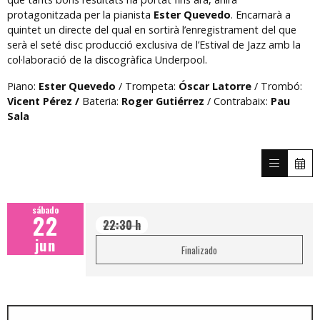
protagonitzada per la pianista
Ester Quevedo
. Encarnarà a
quintet un directe del qual en sortirà l’enregistrament del que
serà el seté disc producció exclusiva de l’Estival de Jazz amb la
col·laboració de la discogràfica Underpool.
Piano:
Ester Quevedo
/ Trompeta:
Óscar Latorre
/ Trombó:
Vicent Pérez /
Bateria:
Roger Gutiérrez
/ Contrabaix:
Pau
Sala
sábado
22
22:30 h
jun
Finalizado