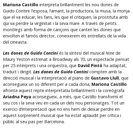
Mariona Castillo
interpreta brillantment les nou dones de
Guido Contini: l’esposa, l’amant, la productora, la musa, la monja
que el va educar, les fans, les que el critiquen, la prostituta amb
qui va perdre la virginitat i la seva mare. A través de petits
monòlegs amb forma de cançons que canten les dones que
envolten el famós director, coneixerem els entrellats de la vida
del cineasta.
Les dones de Guido Contini
és la síntesi del musical
Nine
de
Maury Yeston estrenat a Broadway als 70, un espectacle pensat
per 25 intèrprets i una orquestra, que
David Pintó
ha adaptat,
traduït i dirigit.
Les dones de Guido Contini
compten amb la
direcció musical i la interpretació al piano de
Gustavo Llull
, que
aconsegueix un so diferent per a cada dona;
Mariona Castillo
afronta aquest repte interpretatiu brillantment i la coreògrafa
Ariadna Peya
aconsegueix, a més, que Castillo transformi el
seu cos i la seva veu en cada un dels nou personatges. Tot un
exercici d’interpretació que no ens hem de deixar perdre en
aquest sorprenent musical que ha estat aplaudit per crítica i
públic al seu pas per Barcelona.