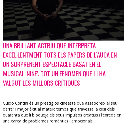
UNA BRILLANT ACTRIU QUE INTERPRETA
Diapositiva 1 de 1
EXCEL·LENTMENT TOTS ELS PAPERS DE L’AUCA EN
UN SORPRENENT ESPECTACLE BASAT EN EL
MUSICAL 'NINE'. TOT UN FENOMEN QUE LI HA
VALGUT LES MILLORS CRÍTIQUES
Guido Contini és un prestigiós cineasta que assaboreix el seu
darrer i major èxit al mateix temps que travessa la crisi dels
quaranta que li bloqueja els seus impulsos creatius i l’enreda en
una xarxa de problemes romàntics i emocionals.