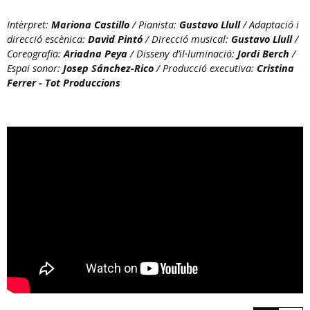
Intèrpret:
Mariona Castillo
/ Pianista:
Gustavo Llull
/ Adaptació i
direcció escènica:
David Pintó
/ Direcció musical:
Gustavo Llull
/
Coreografia:
Ariadna Peya
/ Disseny d’il·luminació:
Jordi Berch
/
Espai sonor:
Josep Sánchez-Rico
/ Producció executiva:
Cristina
Ferrer - Tot Produccions