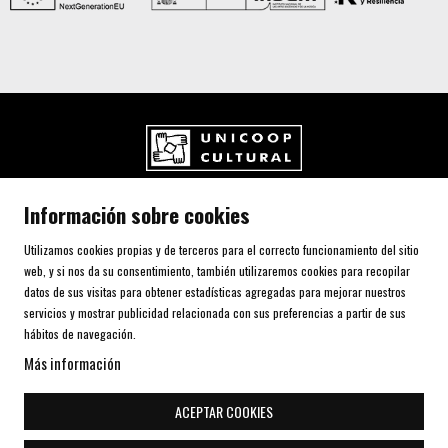
UNICOOP CULTURAL SCCL
Información sobre cookies
Carrer de l'Aurora, 80 (Plaça de Cal Font)
08700 IGUALADA (Barcelona)
Utilizamos cookies propias y de terceros para el correcto funcionamiento del sitio
Telf. 93 805 00 75
web, y si nos da su consentimiento, también utilizaremos cookies para recopilar
datos de sus visitas para obtener estadísticas agregadas para mejorar nuestros
servicios y mostrar publicidad relacionada con sus preferencias a partir de sus
AVISO LEGAL Y POLÍTICA DE PRIVACIDAD
hábitos de navegación.
USO DE COOKIES
Más información
SITEMAP
DECLARACIÓN DE ACCESIBILIDAD
ACEPTAR COOKIES
CONTACTO