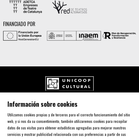
FINANCIADO POR
UNICOOP CULTURAL SCCL
Información sobre cookies
Carrer de l'Aurora, 80 (Plaça de Cal Font)
08700 IGUALADA (Barcelona)
Utilizamos cookies propias y de terceros para el correcto funcionamiento del sitio
Telf. 93 805 00 75
web, y si nos da su consentimiento, también utilizaremos cookies para recopilar
datos de sus visitas para obtener estadísticas agregadas para mejorar nuestros
servicios y mostrar publicidad relacionada con sus preferencias a partir de sus