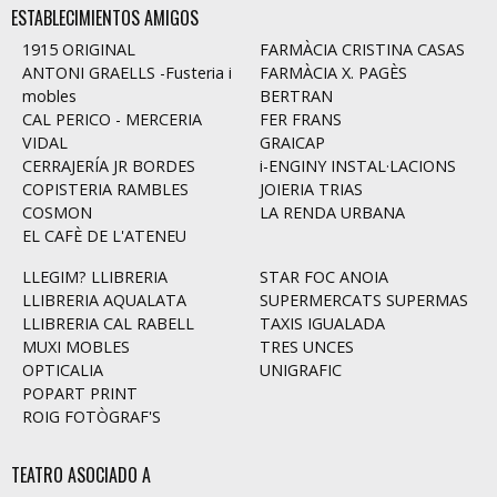
ESTABLECIMIENTOS AMIGOS
1915 ORIGINAL
FARMÀCIA CRISTINA CASAS
ANTONI GRAELLS -Fusteria i
FARMÀCIA X. PAGÈS
mobles
BERTRAN
CAL PERICO - MERCERIA
FER FRANS
VIDAL
GRAICAP
CERRAJERÍA JR BORDES
i-ENGINY INSTAL·LACIONS
COPISTERIA RAMBLES
JOIERIA TRIAS
COSMON
LA RENDA URBANA
EL CAFÈ DE L'ATENEU
LLEGIM? LLIBRERIA
STAR FOC ANOIA
LLIBRERIA AQUALATA
SUPERMERCATS SUPERMAS
LLIBRERIA CAL RABELL
TAXIS IGUALADA
MUXI MOBLES
TRES UNCES
OPTICALIA
UNIGRAFIC
POPART PRINT
ROIG FOTÒGRAF'S
TEATRO ASOCIADO A