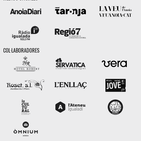
COL·LABORADORES