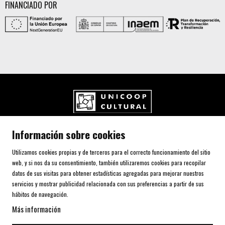
FINANCIADO POR
UNICOOP CULTURAL SCCL
Información sobre cookies
Carrer de l'Aurora, 80 (Plaça de Cal Font)
08700 IGUALADA (Barcelona)
Utilizamos cookies propias y de terceros para el correcto funcionamiento del sitio
Telf. 93 805 00 75
web, y si nos da su consentimiento, también utilizaremos cookies para recopilar
datos de sus visitas para obtener estadísticas agregadas para mejorar nuestros
servicios y mostrar publicidad relacionada con sus preferencias a partir de sus
AVISO LEGAL Y POLÍTICA DE PRIVACIDAD
hábitos de navegación.
USO DE COOKIES
Más información
SITEMAP