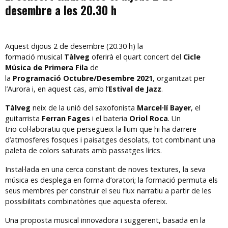
desembre a les 20.30 h
Aquest dijous 2 de desembre (20.30 h) la
formació musical
Tàlveg
oferirà el quart concert del
Cicle
Música de Primera Fila
de
la
Programació Octubre/Desembre 2021
, organitzat per
l’Aurora i, en aquest cas, amb l’
Estival de Jazz
.
Tàlveg
neix de la unió del saxofonista
Marcel·lí Bayer
, el
guitarrista
Ferran Fages
i el bateria
Oriol Roca
. Un
trio col·laboratiu que persegueix la llum que hi ha darrere
d’atmosferes fosques i paisatges desolats, tot combinant una
paleta de colors saturats amb passatges lírics.
Instal·lada en una cerca constant de noves textures, la seva
música es desplega en forma d’oratori; la formació permuta els
seus membres per construir el seu flux narratiu a partir de les
possibilitats combinatòries que aquesta ofereix.
Una proposta musical innovadora i suggerent, basada en la