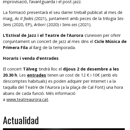
improvisació, l’avantguarda i el post-jazz.
La formació presentarà el seu darrer treball publicat al mes de
maig,
As it fades (
2021), juntament amb peces de la trilogia
Ses-
Sens
(2020, EP),
Arbori
(2020) i
Sens-ses
(2021).
L’Estival de Jazz i el Teatre de l’Aurora
s’uneixen per oferir
conjuntament un concert de jazz al mes dins el
Cicle Música de
Primera Fila
al llarg de la temporada.
Horaris i venda d’entrades
El concert
Tàlveg
tindrà lloc el
dijous 2 de desembre a les
20.30 h
. Les
entrades
tenen un cost de 12 € i 10€ (amb els
descomptes habituals) es poden adquirir per Internet i a la
taquilla del Teatre de l'Aurora (a la plaça de Cal Font) una hora
abans de cada funció. Més informació
a
www.teatreaurora.cat
.
Actualidad