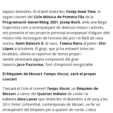
Aquest divendres 30 d'abril tindrà lloc
Funky Good Time
, el
segon concert del
Cicle Música de Primera Fila
de la
Programació Gener/Maig 2021
.
Josep Buch
, amb una llarga
trajectòria com a acompanyant de diversos músics i artistes,
ens presenta el seu projecte personal acompanyat d'alguns dels
músics més reconeguts de l'escena del jazz i el R&B de casa
nostra,
Guim Balasch G.
al saxo,
Txema Riera
al piano i
Eloi
López
a la bateria. El grup, que ja ha exhaurit totes les
localitats, oferirà un repertori de temes propis i
també versionarà alguna composició del gran
baixista
Jaco Pastorius
, font d'inspiració inesgotable.
El Rèquiem de Mozart Temps Viscut, serà el proper
concert
Tancarà el Cicle el concert
Temps Viscut
, un
Rèquiem de
Mozart
a càrrec del
Quartet Indiano
de corda i la
ballarina
Aina Lanas
que tindrà lloc el divendres 4 de juny a les
20 h. Peter Lichtenthal, contemporani de Mozart, va fer un
arranjament del Rèquiem per a quartet de corda. L’obra