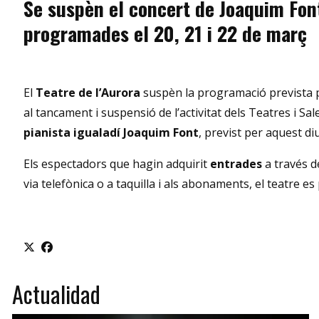
Se suspèn el concert de Joaquim Font
programades el 20, 21 i 22 de març
El
Teatre de l’Aurora
suspèn la programació prevista p
al tancament i suspensió de l’activitat dels Teatres i Sa
pianista igualadí
Joaquim Font
, previst per aquest d
Els espectadors que hagin adquirit
entrades
a través d
via telefònica o a taquilla i als abonaments, el teatre e
Actualidad