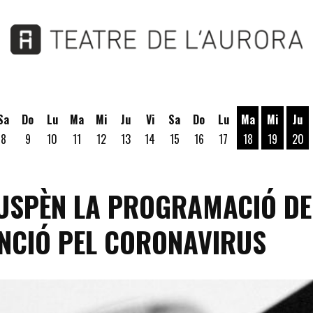
Sa
Do
Lu
Ma
Mi
Ju
Vi
Sa
Do
Lu
Ma
Mi
Ju
8
9
10
11
12
13
14
15
16
17
18
19
20
Martes 18 de A
Miércoles
Jue
SUSPÈN LA PROGRAMACIÓ DE
NCIÓ PEL CORONAVIRUS