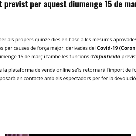
 previst per aquest diumenge 15 de març
er als propers quinze dies en base a les mesures aprovades 
les per causes de força major, derivades del
Covid-19
(
Coron
iumenge 15 de març i també les funcions d’
Infanticida
previst
e la plataforma de venda online se’ls retornarà l’import de f
s posarà en contacte amb els espectadors per fer la devolució 