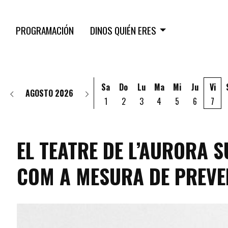
PROGRAMACIÓN
DINOS QUIÉN ERES
Sa
Do
Lu
Ma
Mi
Ju
Vi
AGOSTO 2026
1
2
3
4
5
6
7
EL TEATRE DE L’AURORA 
COM A MESURA DE PREVE
programacio