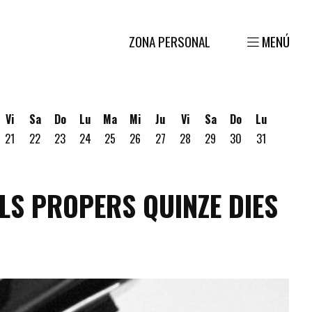
ZONA PERSONAL
MENÚ
Vi
Sa
Do
Lu
Ma
Mi
Ju
Vi
Sa
Do
Lu
21
22
23
24
25
26
27
28
29
30
31
gosto
 19 de Agosto
ves 20 de Agosto
LS PROPERS QUINZE DIES