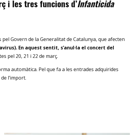
 i les tres funcions d’
Infanticida
pel Govern de la Generalitat de Catalunya, que afecten
avirus).
En aquest sentit, s’anul·la el concert del
es pel 20, 21 i 22 de març.
orma automàtica. Pel que fa a les entrades adquirides
de l’import.