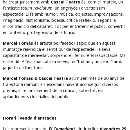
ha creat juntament amb
Cascai Teatre
és, com ell mateix, un
fantàstic
totum revolutum
, un enginyós i divertidíssim
espectacle. El fa amb humor, música, objectes, improvisacions,
imaginació, histrionisme, poesia, crítica i reflexió, segons la
millor tradició del cabaret. Tot per entretenir el públic, convertit
en l’autèntic protagonista de la funció.
Marcel Tomàs
és artista polifacètic i atípic que en aquest
muntatge reivindica el sentit pur de l’espectacle i la seva
capacitat de meravellar, sorprendre i fer riure el respectable. Mai
millor dit. A l’escenari, al seu servei, un “truhan y un señor” amb
jaqueta de lluentons.
Marcel Tomàs & Cascai Teatre
acumulen més de 20 anys de
trajectòria damunt els escenaris havent aconseguit diversos
premis, el reconeixement de la crítica i, sobretot, els
aplaudiments i les rialles del públic.
Horari i venda d'entrades
Les representacions de
El Comediant
, tindran lloc
divendres 29