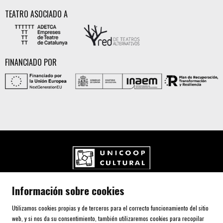
TEATRO ASOCIADO A
FINANCIADO POR
UNICOOP CULTURAL SCCL
Información sobre cookies
Carrer de l'Aurora, 80 (Plaça de Cal Font)
08700 IGUALADA (Barcelona)
Utilizamos cookies propias y de terceros para el correcto funcionamiento del sitio
Telf. 93 805 00 75
web, y si nos da su consentimiento, también utilizaremos cookies para recopilar