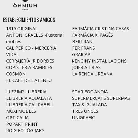
ESTABLECIMIENTOS AMIGOS
1915 ORIGINAL
FARMÀCIA CRISTINA CASAS
ANTONI GRAELLS -Fusteria i
FARMÀCIA X. PAGÈS
mobles
BERTRAN
CAL PERICO - MERCERIA
FER FRANS
VIDAL
GRAICAP
CERRAJERÍA JR BORDES
i-ENGINY INSTAL·LACIONS
COPISTERIA RAMBLES
JOIERIA TRIAS
COSMON
LA RENDA URBANA
EL CAFÈ DE L'ATENEU
LLEGIM? LLIBRERIA
STAR FOC ANOIA
LLIBRERIA AQUALATA
SUPERMERCATS SUPERMAS
LLIBRERIA CAL RABELL
TAXIS IGUALADA
MUXI MOBLES
TRES UNCES
OPTICALIA
UNIGRAFIC
POPART PRINT
ROIG FOTÒGRAF'S